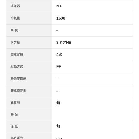
NA
過給器
1600
排気量
-
車 検
3ドアHB
ドア数
4名
乗車定員
FF
駆動方式
-
整備記録簿
-
新車保証書
無
修復歴
整 備
無
保 証
車台番号