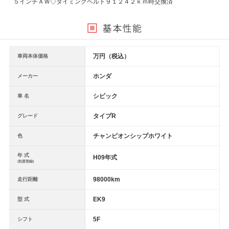
５インチＡＷ◇タイミングベルト９１２４２ｋｍ時交換済
万円（税込）
車両本体価格
ホンダ
メーカー
シビック
車 名
タイプR
グレード
チャンピオンシップホワイト
色
年 式
H09年式
(初度登録)
98000km
走行距離
EK9
型 式
5F
シフト