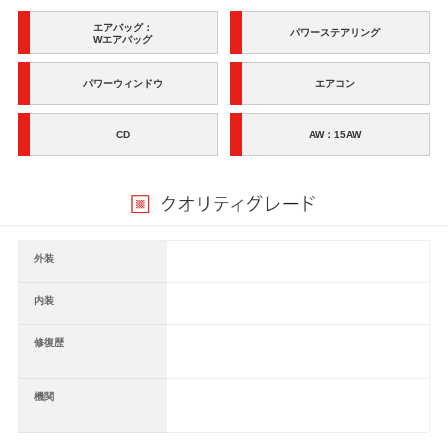
エアバッグ：
パワーステアリング
Wエアバッグ
パワーウィンドウ
エアコン
CD
AW：15AW
外装
内装
修復歴
機関