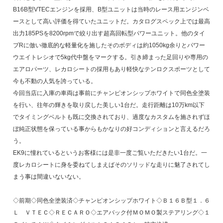
B16B型VTECエンジンを採用、B型ユニットは当時のレース用エンジンベ
ースとして高い評価を得ていたユニットだ。カタログスペック上では最高
出力185PSを8200rpmで絞り出す超高回転型パワーユニット。他のタイ
プRに倣い徹底的な軽量化を施したそのボディは約1050kg余りとパワー
ウエイトレシオで5kg代中盤をマークする。引き締まった足回りや専用の
エアロパーツ、レカロシートの採用もあり軽快なテンロクスポーツとして
今も不動の人気を誇っている。
今回当店に入庫の車両は事前にチャンピオンシップホワイトで同色全塗装
を行い、往年の輝きを取り戻した美しい1台だ。走行距離は10万km以下
でタイミングベルトも既に交換されており、過度なカスタムを施されずほ
ぼ純正状態を保っている事からもかなりの好コンディションと言えるだろ
う。
EK9に憧れているというお客様には是非一度ご覧いただきたい1台だ。一
度レカロシートに身を委ねてしまえばそのソリッドな走りに魅了されてし
まう事は間違いないない。
◇前期◇同色全塗装済◇チャンピオンシップホワイト◇Ｂ１６Ｂ型１．６
Ｌ ＶＴＥＣ◇ＲＥＣＡＲＯ◇エアバック付ＭＯＭＯ製ステアリング◇１