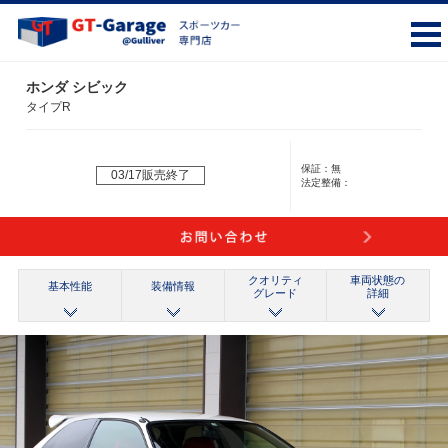
ホンダ シビック
タイプR
保証：
無
03/17販売終了
法定整備：
クオリティ
車両状態の
基本性能
装備情報
グレード
詳細