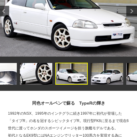
同色オールペンで蘇る TypeRの輝き
1992年のNSX、1995年のインテグラに続き1997年に初代が登場した
「タイプR」の名を冠するシビックタイプR。現行型FK8に至るまで現在6
世代に渡ってホンダのスポーツイメージを担う旗艦モデルである。
初代となるEK9型にはNAエンジンでリッター100馬力を実現する為に