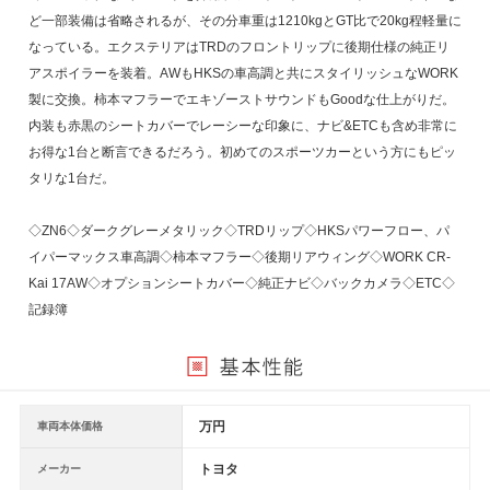
ど一部装備は省略されるが、その分車重は1210kgとGT比で20kg程軽量に
なっている。エクステリアはTRDのフロントリップに後期仕様の純正リ
アスポイラーを装着。AWもHKSの車高調と共にスタイリッシュなWORK
製に交換。柿本マフラーでエキゾーストサウンドもGoodな仕上がりだ。
内装も赤黒のシートカバーでレーシーな印象に、ナビ&ETCも含め非常に
お得な1台と断言できるだろう。初めてのスポーツカーという方にもピッ
タリな1台だ。
◇ZN6◇ダークグレーメタリック◇TRDリップ◇HKSパワーフロー、パ
イパーマックス車高調◇柿本マフラー◇後期リアウィング◇WORK CR-
Kai 17AW◇オプションシートカバー◇純正ナビ◇バックカメラ◇ETC◇
記録簿
万円
車両本体価格
トヨタ
メーカー