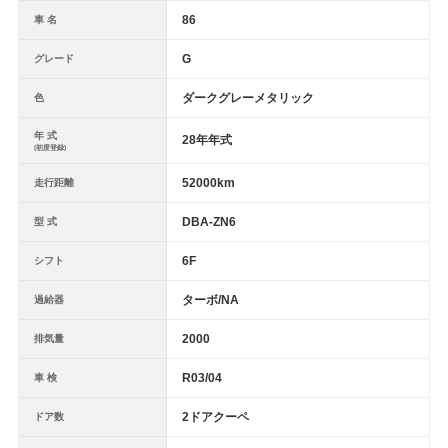
86
車 名
G
グレード
ダークグレーメタリック
色
年 式
28年年式
(初度登録)
52000km
走行距離
DBA-ZN6
型 式
6F
シフト
ターボ/NA
過給器
2000
排気量
R03/04
車 検
2ドアクーペ
ドア数