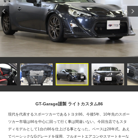
GT-Garage謹製 ライトカスタム86
現代を代表するスポーツカーであるトヨタ86。今後5年、10年先のスポー
ツカー市場は86を中心に回って行く事は間違いない。今回当店でもスタ
ディモデルとして1台の86を仕上げる事となった。ベースは28年式。あえ
てベーシックなGグレードを採用、フルオートエアコンやスマートキーな