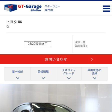
トヨタ 86
G
保証：
付
08/29販売終了
法定整備：
クオリティ
車両状態の
基本性能
装備情報
グレード
詳細