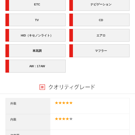
ETC
ナビゲーション
TV
CD
HID（キセノンライト）
エアロ
車高調
マフラー
AW：17AW
外装
内装