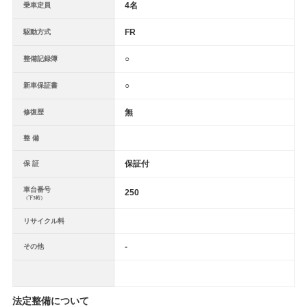
4名
乗車定員
FR
駆動方式
○
整備記録簿
○
新車保証書
無
修復歴
整 備
保証付
保 証
車台番号
250
（下3桁）
リサイクル料
-
その他
法定整備について