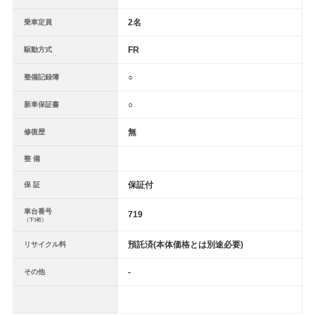
2名
乗車定員
FR
駆動方式
○
整備記録簿
○
新車保証書
無
修復歴
整 備
保証付
保 証
車台番号
719
（下3桁）
預託済(本体価格とは別途必要)
リサイクル料
-
その他