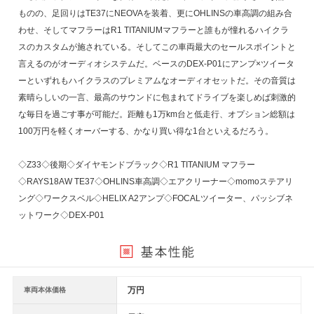
ものの、足回りはTE37にNEOVAを装着、更にOHLINSの車高調の組み合
わせ、そしてマフラーはR1 TITANIUMマフラーと誰もが憧れるハイクラ
スのカスタムが施されている。そしてこの車両最大のセールスポイントと
言えるのがオーディオシステムだ。ベースのDEX-P01にアンプ×ツイータ
ーといずれもハイクラスのプレミアムなオーディオセットだ。その音質は
素晴らしいの一言、最高のサウンドに包まれてドライブを楽しめば刺激的
な毎日を過ごす事が可能だ。距離も1万km台と低走行、オプション総額は
100万円を軽くオーバーする、かなり買い得な1台といえるだろう。
◇Z33◇後期◇ダイヤモンドブラック◇R1 TITANIUM マフラー
◇RAYS18AW TE37◇OHLINS車高調◇エアクリーナー◇momoステアリ
ング◇ワークスベル◇HELIX A2アンプ◇FOCALツイーター、パッシブネ
ットワーク◇DEX-P01
万円
車両本体価格