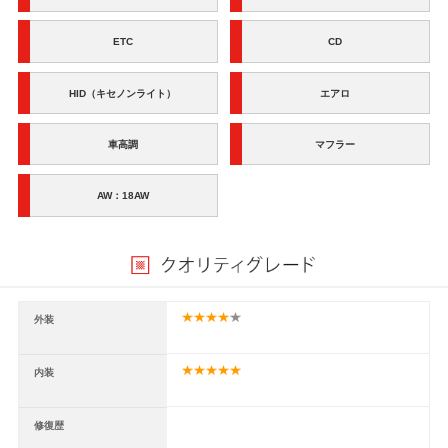
ETC
CD
HID（キセノンライト）
エアロ
車高調
マフラー
AW：18AW
外装
内装
修復歴