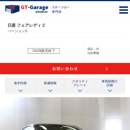
日産 フェアレディ Z
バージョンS
保証：
付
10/28販売終了
法定整備：
クオリティ
車両状態の
基本性能
装備情報
グレード
詳細