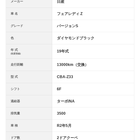
日産
メーカー
フェアレディ Z
車 名
バージョンS
グレード
ダイヤモンドブラック
色
年 式
19年式
(初度登録)
13000km（交換）
走行距離
CBA-Z33
型 式
6F
シフト
ターボ/NA
過給器
3500
排気量
R2年5月
車 検
2ドアクーペ
ドア数