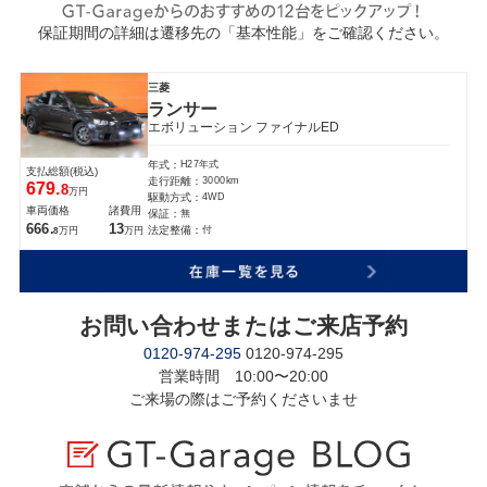
保証期間の詳細は遷移先の「基本性能」をご確認ください。
三菱
ランサー
エボリューション ファイナルED
H27年式
年式：
支払総額(税込)
3000km
走行距離：
679.
8
万円
4WD
駆動方式：
車両価格
諸費用
無
保証：
666.
13
付
法定整備：
万円
万円
8
お問い合わせまたはご来店予約
0120-974-295
0120-974-295
営業時間 10:00〜20:00
ご来場の際はご予約くださいませ