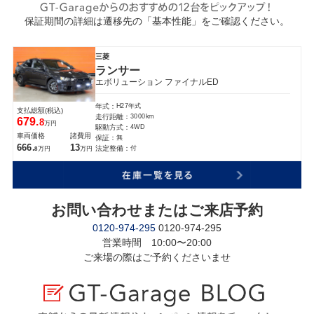
保証期間の詳細は遷移先の「基本性能」をご確認ください。
三菱
ランサー
エボリューション ファイナルED
H27年式
年式：
支払総額(税込)
3000km
走行距離：
679.
8
万円
4WD
駆動方式：
車両価格
諸費用
無
保証：
666.
13
付
法定整備：
万円
万円
8
お問い合わせまたはご来店予約
0120-974-295
0120-974-295
営業時間 10:00〜20:00
ご来場の際はご予約くださいませ