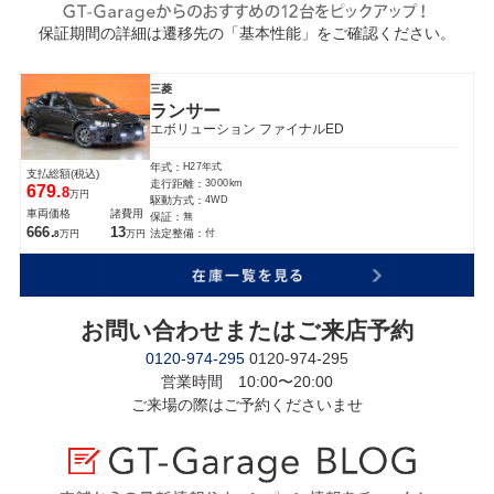
保証期間の詳細は遷移先の「基本性能」をご確認ください。
三菱
ランサー
エボリューション ファイナルED
H27年式
年式：
支払総額(税込)
3000km
走行距離：
679.
8
万円
4WD
駆動方式：
車両価格
諸費用
無
保証：
666.
13
付
法定整備：
万円
万円
8
お問い合わせまたはご来店予約
0120-974-295
0120-974-295
営業時間 10:00〜20:00
ご来場の際はご予約くださいませ