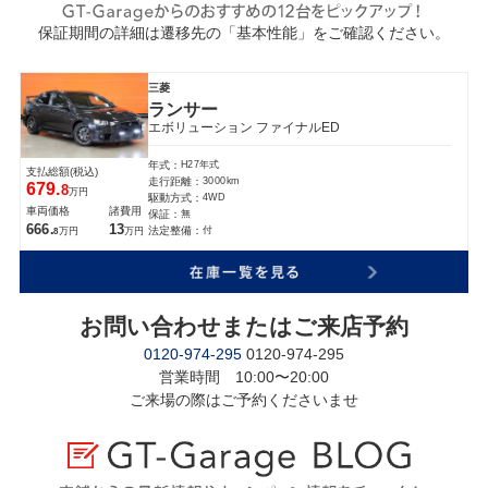
保証期間の詳細は遷移先の「基本性能」をご確認ください。
三菱
ランサー
エボリューション ファイナルED
H27年式
年式：
支払総額(税込)
3000km
走行距離：
679.
8
万円
4WD
駆動方式：
車両価格
諸費用
無
保証：
666.
13
付
法定整備：
万円
万円
8
お問い合わせまたはご来店予約
0120-974-295
0120-974-295
営業時間 10:00〜20:00
ご来場の際はご予約くださいませ