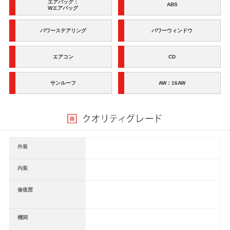
エアバッグ：
ABS
Wエアバッグ
パワーステアリング
パワーウィンドウ
エアコン
CD
サンルーフ
AW：16AW
外装
内装
修復歴
機関