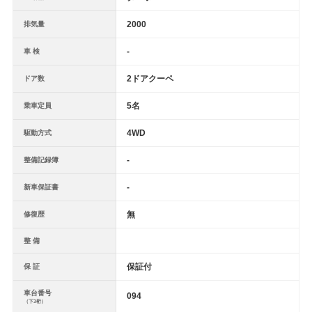
2000
排気量
-
車 検
2ドアクーペ
ドア数
5名
乗車定員
4WD
駆動方式
-
整備記録簿
-
新車保証書
無
修復歴
整 備
保証付
保 証
車台番号
094
（下3桁）