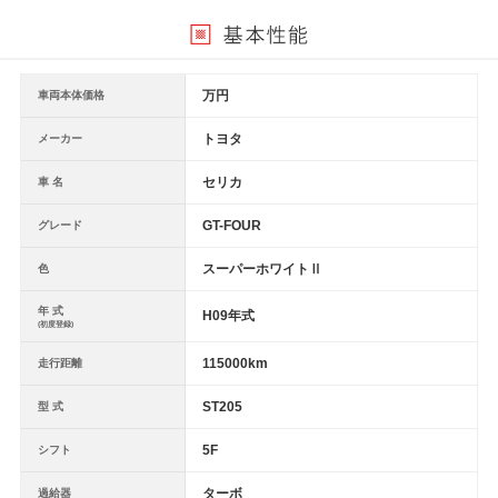
万円
車両本体価格
トヨタ
メーカー
セリカ
車 名
GT-FOUR
グレード
スーパーホワイトⅡ
色
年 式
H09年式
(初度登録)
115000km
走行距離
ST205
型 式
5F
シフト
ターボ
過給器