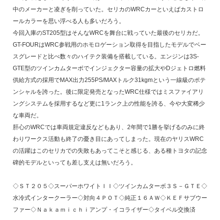
中のメーカーと凌ぎを削っていた。セリカのWRCカーといえばカストロ
ールカラーを思い浮べる人も多いだろう。
今回入庫のST205型はそんなWRCを舞台に戦っていた最後のセリカだ。
GT-FOURはWRC参戦用のホモロゲーション取得を目指したモデルでベー
スグレードと比べ数々のハイテク装備を搭載している。エンジンは3S-
GTE型のツインカムターボでインジェクター容量の拡大やDジェトロ燃料
供給方式の採用でMAX出力255PS/MAXトルク31kgmという一線級のポテ
ンシャルを誇った。後に限定発売となったWRC仕様ではミスファイアリ
ングシステムを採用するなど更に1ランク上の性能を誇る、今や大変稀少
な車両だ。
肝心のWRCでは車両規定違反などもあり、2年間で1勝を挙げるのみに終
わりワークス活動も終了の憂き目にあってしまった。現在のヤリスWRC
の活躍はこのセリカでの失敗もあってこそと感じる、ある種トヨタの記念
碑的モデルといっても差し支えは無いだろう。
◇ＳＴ２０５◇スーパーホワイトＩＩ◇ツインカムターボ３Ｓ－ＧＴＥ◇
水冷式インタークーラー◇対向４ＰＯＴ◇純正１６ＡＷ◇ＫＥＦサブウー
ファー◇Ｎａｋａｍｉｃｈｉアンプ・イコライザー◇タイベル交換済