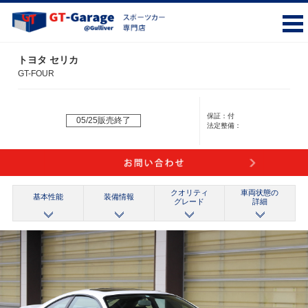
トヨタ セリカ
GT-FOUR
保証：
付
05/25販売終了
法定整備：
クオリティ
車両状態の
基本性能
装備情報
グレード
詳細