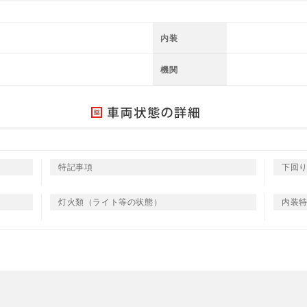
内装
機関
特記事項
下回
灯火類（ライト等の状態）
内装