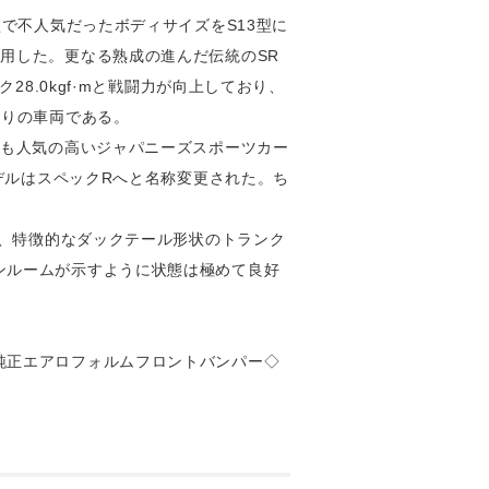
で不人気だったボディサイズをS13型に
用した。更なる熟成の進んだ伝統のSR
8.0kgf·mと戦闘力が向上しており、
がりの車両である。
今も人気の高いジャパニーズスポーツカー
デルはスペックRへと名称変更された。ち
れ、特徴的なダックテール形状のトランク
ンルームが示すように状態は極めて良好
純正エアロフォルムフロントバンパー◇