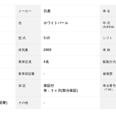
日産
メーカー
車 名
ホワイトパール
色
年 式
(初度登録)
S15
型 式
シフト
2000
排気量
車 検
4名
乗車定員
駆動方式
-
新車保証書
修復歴
保証付
保 証
車台番号
（下3桁）
有：３ヶ月(部分保証)
必要)
-
その他