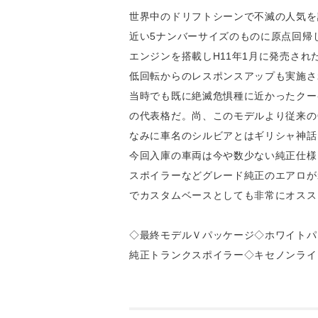
世界中のドリフトシーンで不滅の人気を誇
近い5ナンバーサイズのものに原点回帰
エンジンを搭載しH11年1月に発売された
低回転からのレスポンスアップも実施さ
当時でも既に絶滅危惧種に近かったクー
の代表格だ。尚、このモデルより従来のQ
なみに車名のシルビアとはギリシャ神話
今回入庫の車両は今や数少ない純正仕様
スポイラーなどグレード純正のエアロが
でカスタムベースとしても非常にオスス
◇最終モデルＶパッケージ◇ホワイトパ
純正トランクスポイラー◇キセノンライ