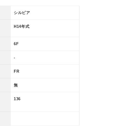
シルビア
H14年式
6F
-
FR
無
136