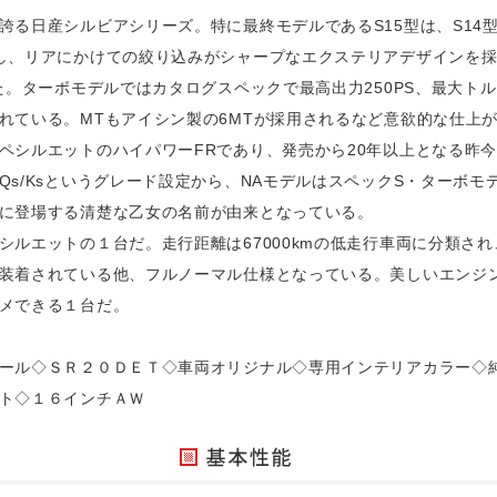
る日産シルビアシリーズ。特に最終モデルであるS15型は、S14型
し、リアにかけての絞り込みがシャープなエクステリアデザインを採
。ターボモデルではカタログスペックで最高出力250PS、最大トルク2
れている。MTもアイシン製の6MTが採用されるなど意欲的な仕上
ペシルエットのハイパワーFRであり、発売から20年以上となる昨
s/Ksというグレード設定から、NAモデルはスペックS・ターボモ
に登場する清楚な乙女の名前が由来となっている。
シルエットの１台だ。走行距離は67000kmの低走行車両に分類さ
装着されている他、フルノーマル仕様となっている。美しいエンジ
メできる１台だ。
ール◇ＳＲ２０ＤＥＴ◇車両オリジナル◇専用インテリアカラー◇
ト◇１６インチＡＷ