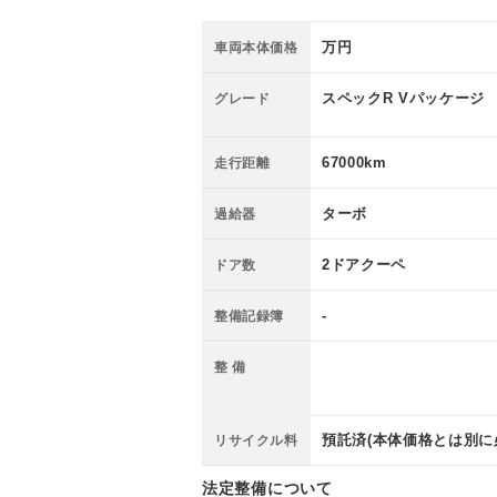
万円
車両本体価格
スペックR Vパッケージ
グレード
67000km
走行距離
ターボ
過給器
2ドアクーペ
ドア数
-
整備記録簿
整 備
預託済(本体価格とは別に
リサイクル料
法定整備について