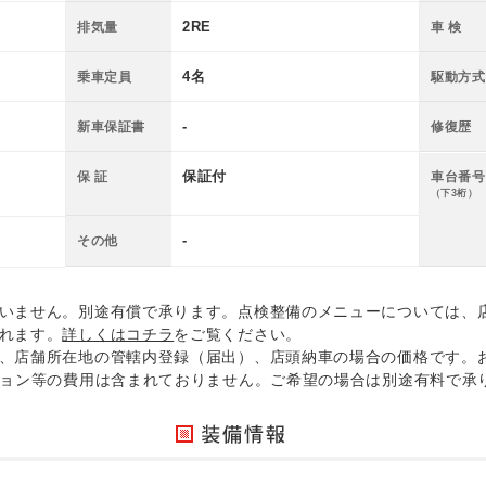
2RE
排気量
車 検
4名
乗車定員
駆動方式
-
新車保証書
修復歴
保証付
保 証
車台番号
（下3桁）
-
その他
いません。別途有償で承ります。点検整備のメニューについては、
れます。
詳しくはコチラ
をご覧ください。
、店舗所在地の管轄内登録（届出）、店頭納車の場合の価格です。
ション等の費用は含まれておりません。ご希望の場合は別途有料で承