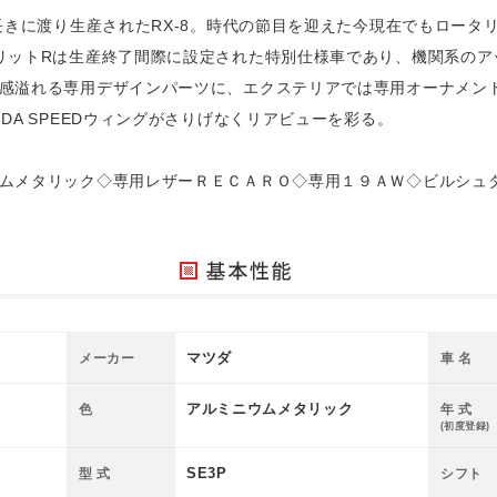
長きに渡り生産されたRX-8。時代の節目を迎えた今現在でもロータ
リットRは生産終了間際に設定された特別仕様車であり、機関系のア
感溢れる専用デザインパーツに、エクステリアでは専用オーナメン
DA SPEEDウィングがさりげなくリアビューを彩る。
ムメタリック◇専用レザーＲＥＣＡＲＯ◇専用１９ＡＷ◇ビルシュ
マツダ
メーカー
車 名
アルミニウムメタリック
色
年 式
(初度登録)
SE3P
型 式
シフト