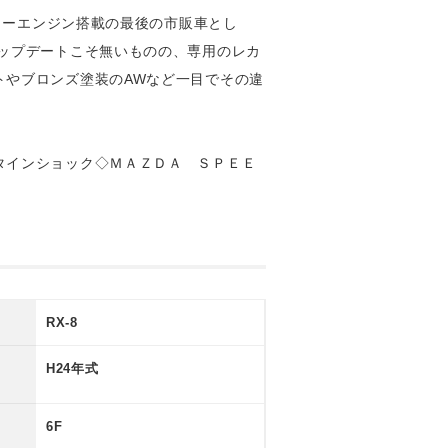
リーエンジン搭載の最後の市販車とし
ップデートこそ無いものの、専用のレカ
トやブロンズ塗装のAWなど一目でその違
タインショック◇ＭＡＺＤＡ ＳＰＥＥ
RX-8
H24年式
6F