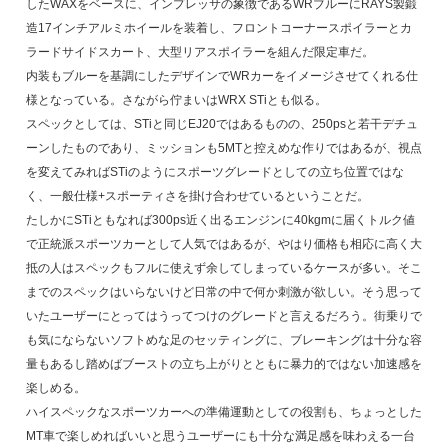
したWAXをベースに、インプレッサの象徴であるWRブルーにRAYS製鍛
造17インチアルミホイールを装着し、フロントコーナースポイラーとカ
ラードサイドスカート、大型リアスポイラーを組んだ限定車だ。
内装もブルーを基調にしたデザインでWRカーをイメージさせてくれる仕
様となっている。さながら佇まいはWRX STiとも似る。
スペックとしては、STiと同じEJ20ではあるものの、250psと若干デチュ
ーンしたものであり、ミッションも5MTと控えめな作りではあるが、視点
を変えてみればSTiのようにスポーツグレードとしての立ち位置ではな
く、一般仕様+スポーティさを掛け合わせているということだ。
たしかにSTiともなれば300ps近く出るエンジンに40kgmに届くトルク値
で正統派スポーツカーとして人気ではあるが、やはり価格も相応に高く大
抵の人はスペックもフルに使えず余してしまっているケースが多い。そこ
までのスペックはいらないけど日常の中で何か刺激が欲しい。そう思って
いたユーザーにとってはうってつけのグレードと言えるだろう。街乗りで
も気にならないソフトめな足のセッティングに、ブレーキングは十分な容
量もあるし踏めばブーストの立ち上がりとともに暴力的ではない加速感を
楽しめる。
ハイスペックなスポーツカーへの準備運動としての役割も、ちょっとした
MT車で楽しめればいいと思うユーザーにも十分な満足感を味わえる一台