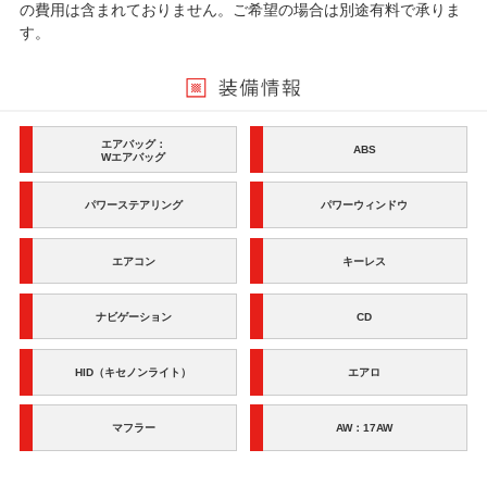
の費用は含まれておりません。ご希望の場合は別途有料で承りま
す。
エアバッグ：
ABS
Wエアバッグ
パワーステアリング
パワーウィンドウ
エアコン
キーレス
ナビゲーション
CD
HID（キセノンライト）
エアロ
マフラー
AW：17AW