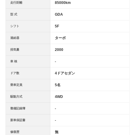
85000km
走行距離
GDA
型 式
5F
シフト
ターボ
過給器
2000
排気量
-
車 検
4ドアセダン
ドア数
5名
乗車定員
4WD
駆動方式
-
整備記録簿
-
新車保証書
無
修復歴