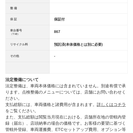
整 備
保証付
保 証
車台番号
867
（下3桁）
預託済(本体価格とは別に必要)
リサイクル料
-
その他
法定整備について
法定整備は、車両本体価格には含まれていません。別途有償で承
ります。点検整備のメニューについては、店舗にお問い合わせく
ださい。
支払総額には、車両価格と諸費用が含まれます。
詳しくはコチラ
をご覧ください。
また、支払総額は閲覧当月現在における、店舗所在地の管轄内登
録（届出）、店頭納車の場合の価格です。お客様の要望に基づく
管轄外登録、車両運搬費、ETCセットアップ費用、オプション等