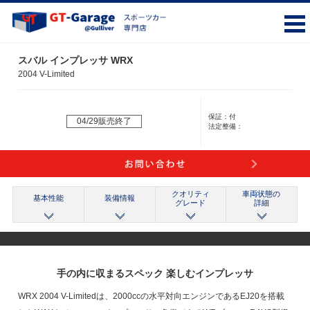
スバル インプレッサ WRX
2004 V-Limited
保証：
付
04/29販売終了
法定整備：
クオリティ
車両状態の
基本性能
装備情報
グレード
詳細
手の内に収まるスペック 楽しむインプレッサ
WRX 2004 V-Limitedは、2000ccの水平対向エンジンであるEJ20を搭載