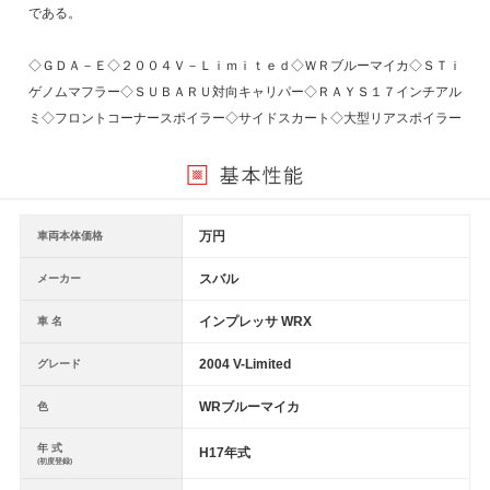
である。
◇ＧＤＡ－Ｅ◇２００４Ｖ－Ｌｉｍｉｔｅｄ◇ＷＲブルーマイカ◇ＳＴｉ
ゲノムマフラー◇ＳＵＢＡＲＵ対向キャリパー◇ＲＡＹＳ１７インチアル
ミ◇フロントコーナースポイラー◇サイドスカート◇大型リアスポイラー
万円
車両本体価格
スバル
メーカー
インプレッサ WRX
車 名
2004 V-Limited
グレード
WRブルーマイカ
色
年 式
H17年式
(初度登録)