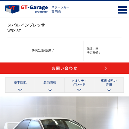
スバル インプレッサ
WRX STi
保証：
無
04/21販売終了
法定整備：
クオリティ
車両状態の
基本性能
装備情報
グレード
詳細