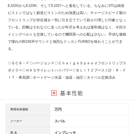
EJ20GからEJ20K、そしてEJ207へと進化している。ちなみにSTiは鋳造
ピストンではなく鍛造ピストンのため強度は高い。チャージスピード製の
フロントリップが存在感を一気に引き立てていて鋭さの増した印象となっ
ている。距離はそれなりに走ったが年式を考えれば違和感はなく、今回タ
イミングベルトも交換しているので機関系への心配は少ない。手頃な価格
で憧れのBOXERサウンドと強烈なドッカンTURBOを味わうことができ
る。
◇ＧＣ８－Ｆ◇バージョンＶ◇ＣｈａｒｇｅＳｐｅｅｄフロントリップス
ポイラー◇ＨＫＳサイレントハイパワー◇ＢＬＩＴＺブースト計・Ｒ－Ｆ
ＩＴ・車高調◇オートゲージ水温・油温・油圧◇タイベル交換済み
万円
車両本体価格
スバル
メーカー
インプレッサ
車 名