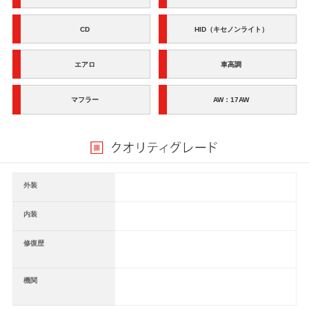
CD
HID（キセノンライト）
エアロ
車高調
マフラー
AW：17AW
外装
内装
修復歴
機関