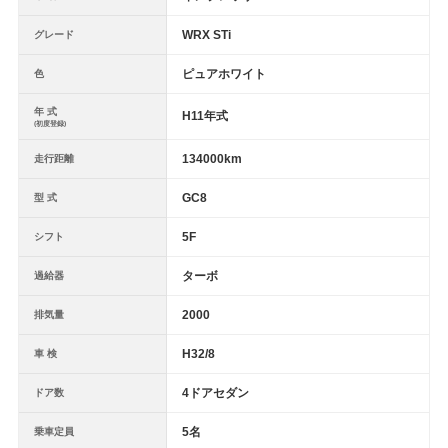
WRX STi
グレード
ピュアホワイト
色
年 式
H11年式
(初度登録)
134000km
走行距離
GC8
型 式
5F
シフト
ターボ
過給器
2000
排気量
H32/8
車 検
4ドアセダン
ドア数
5名
乗車定員