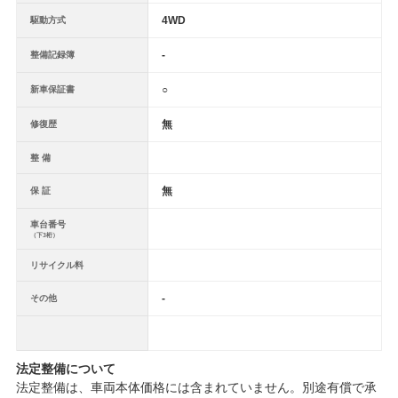
4WD
駆動方式
-
整備記録簿
○
新車保証書
無
修復歴
整 備
無
保 証
車台番号
（下3桁）
リサイクル料
-
その他
法定整備について
法定整備は、車両本体価格には含まれていません。別途有償で承