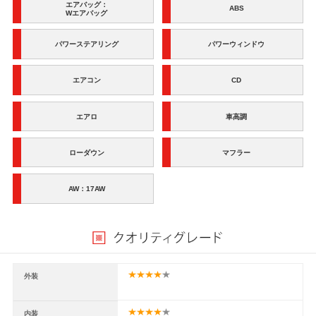
エアバッグ：
ABS
Wエアバッグ
パワーステアリング
パワーウィンドウ
エアコン
CD
エアロ
車高調
ローダウン
マフラー
AW：17AW
外装
内装