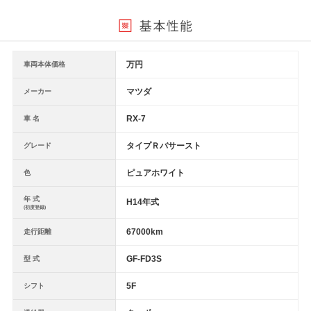
万円
車両本体価格
マツダ
メーカー
RX-7
車 名
タイプＲバサースト
グレード
ピュアホワイト
色
年 式
H14年式
(初度登録)
67000km
走行距離
GF-FD3S
型 式
5F
シフト