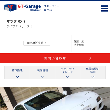
マツダ RX-7
タイプＲバサースト
保証：
無
09/09販売終了
法定整備：
クオリティ
車両状態の
基本性能
装備情報
グレード
詳細