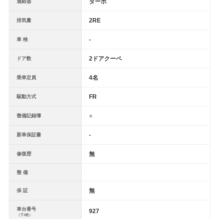
ターボ
過給器
2RE
排気量
-
車 検
2ドアクーペ
ドア数
4名
乗車定員
FR
駆動方式
○
整備記録簿
-
新車保証書
無
修復歴
整 備
無
保 証
車台番号
927
（下3桁）