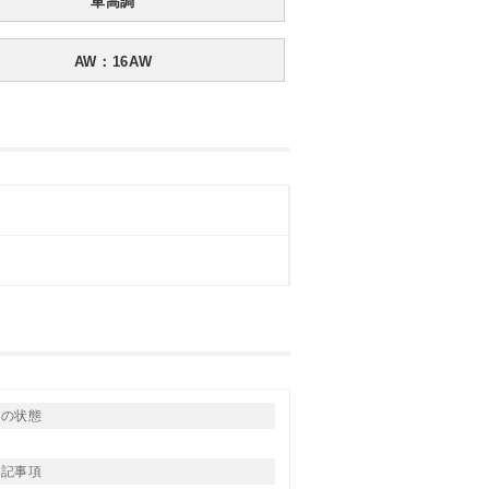
車高調
AW：16AW
りの状態
特記事項