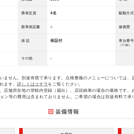
4名
乗車定員
駆動方式
○
新車保証書
修復歴
保証付
保 証
車台番号
（下3桁）
-
その他
いません。別途有償で承ります。点検整備のメニューについては、
れます。
詳しくはコチラ
をご覧ください。
、店舗所在地の管轄内登録（届出）、店頭納車の場合の価格です。
ション等の費用は含まれておりません。ご希望の場合は別途有料で承