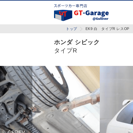
トップ
EK9 白 タイプR レスOP
ホンダ シビック
タイプR