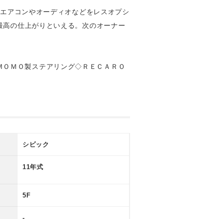
両はエアコンやオーディオなどをレスオプシ
は最高の仕上がりといえる。次のオーナー
ＭＯＭＯ製ステアリング◇ＲＥＣＡＲＯ
シビック
11年式
5F
-