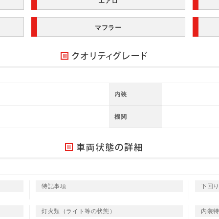
エアロ
マフラー
内装
機関
特記事項
下回
灯火類（ライト等の状態）
内装