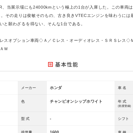
R、当展示場にも24000kmという極上の1台が入庫した。この車
いる。その走りは俊敏そのもの、古き良きVTECエンジンを味わうに
いと願わざるを得ない、そんな1台である。
レスオプション車両◇Ａ／Ｃレス・オーディオレス・ＳＲＳレス◇
ＡＷ
ホンダ
メーカー
車 名
チャンピオンシップホワイト
色
年 式
(初度登録)
-
型 式
シフト
1600
排気量
車 検