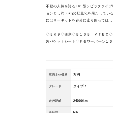
不動の人気を誇るEK9型シビックタイプ
ョンとし約50kgの軽量化を果たして
にはサーキットを存分に走り回ってほし
◇ＥＫ９◇後期◇Ｂ１６Ｂ ＶＴＥＣ◇
製バケットシート◇Ｆタワーバー◇１６
万円
車両本体価格
タイプR
グレード
24000km
走行距離
NA
過給器