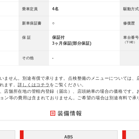
4名
乗車定員
駆動方式
○
新車保証書
修復歴
保証付
保 証
車台番号
（下3桁）
3ヶ月保証(部分保証)
-
その他
いません。別途有償で承ります。点検整備のメニューについては、
れます。
詳しくはコチラ
をご覧ください。
、店舗所在地の管轄内登録（届出）、店頭納車の場合の価格です。
ション等の費用は含まれておりません。ご希望の場合は別途有料で承
ABS