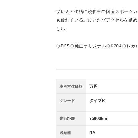
プレミア価格に続伸中の国産スポーツカ
も優れている。ひとたびアクセルを踏め
しい。
◇DC5◇純正オリジナル◇K20A◇レカ
万円
車両本体価格
タイプR
グレード
75000km
走行距離
NA
過給器