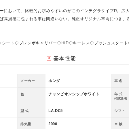
ーにおいて、比較的お求めやすいのがこのインテグラタイプR。広
ば高揚感に包まれる事は間違いない。純正オリジナル車両につき、
ロシート◇ブレンボキャリパー◇HID◇キーレス◇プッシュスタート◇メ
ホンダ
メーカー
車 名
チャンピオンシップホワイト
色
年 式
(初度登録)
LA-DC5
型 式
シフト
2000
排気量
車 検