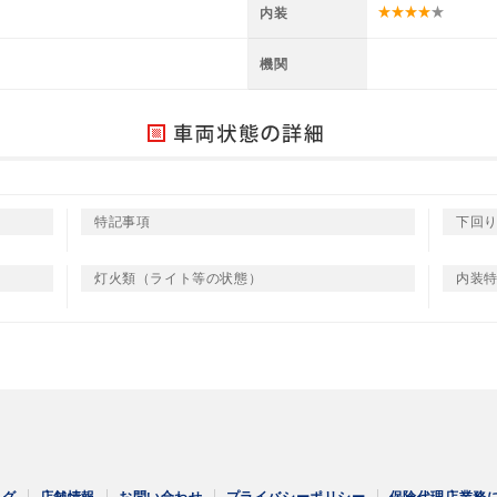
内装
機関
特記事項
下回
灯火類（ライト等の状態）
内装