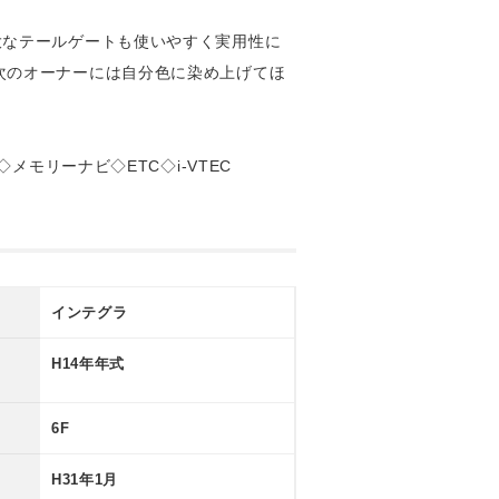
大なテールゲートも使いやすく実用性に
次のオーナーには自分色に染め上げてほ
モリーナビ◇ETC◇i-VTEC
インテグラ
H14年年式
6F
H31年1月