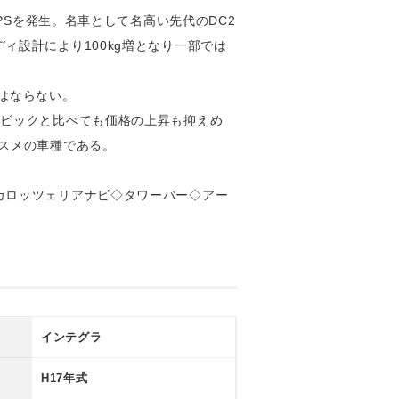
PSを発生。名車として名高い先代のDC2
設計により100kg増となり一部では
はならない。
シビックと比べても価格の上昇も抑えめ
スメの車種である。
カロッツェリアナビ◇タワーバー◇アー
インテグラ
H17年式