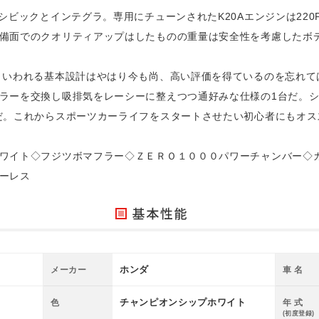
シビックとインテグラ。専用にチューンされたK20Aエンジンは220
備面でのクオリティアップはしたものの重量は安全性を考慮したボディ
といわれる基本設計はやはり今も尚、高い評価を得ているのを忘れて
ラーを交換し吸排気をレーシーに整えつつ通好みな仕様の1台だ。
だ。これからスポーツカーライフをスタートさせたい初心者にもオス
ワイト◇フジツボマフラー◇ＺＥＲＯ１０００パワーチャンバー◇
ーレス
ホンダ
メーカー
車 名
チャンピオンシップホワイト
色
年 式
(初度登録)