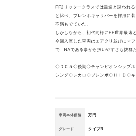
FF2リッタークラスでは最速と謳われる
と比べ、ブレンボキャリパーを採用に装
不満もでていた。
しかしながら、初代同様にFF世界最速
今回入庫した車両はエアクリ並びにマフ
で、NAである事から扱いやすさも抜群
◇ＤＣ５◇後期◇チャンピオンシップホ
シング◇レカロ◇ブレンボ◇ＨＩＤ◇キ
万円
車両本体価格
タイプR
グレード