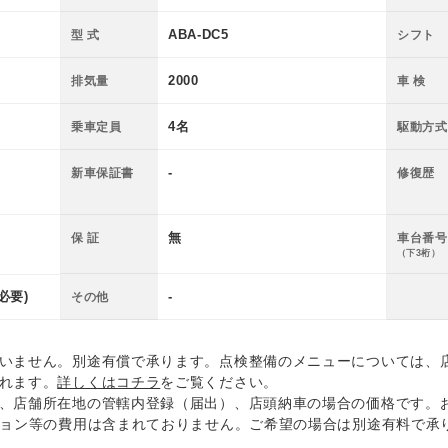
ABA-DC5
型 式
シフト
2000
排気量
車 検
4名
乗車定員
駆動方式
-
新車保証書
修復歴
無
保 証
車台番号
（下3桁）
必要)
-
その他
いません。別途有償で承ります。点検整備のメニューについては、
れます。
詳しくはコチラ
をご覧ください。
、店舗所在地の管轄内登録（届出）、店頭納車の場合の価格です。
ション等の費用は含まれておりません。ご希望の場合は別途有料で承