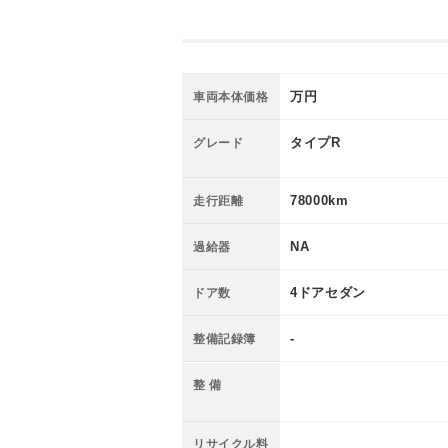
万円
車両本体価格
タイプR
グレード
78000km
走行距離
NA
過給器
4ドアセダン
ドア数
-
整備記録簿
整 備
リサイクル料