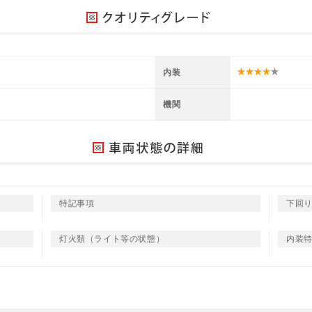
内装
機関
特記事項
下回
灯火類（ライト等の状態）
内装