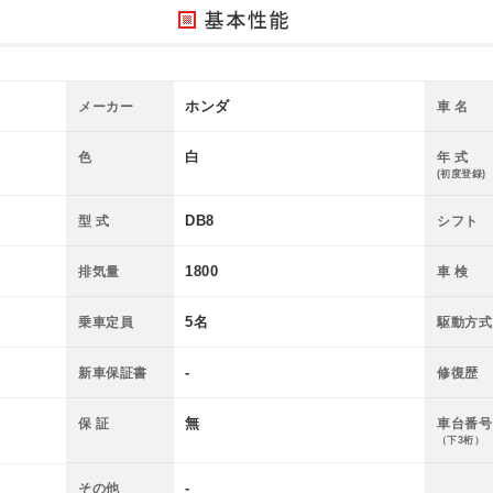
ホンダ
メーカー
車 名
白
色
年 式
(初度登録)
DB8
型 式
シフト
1800
排気量
車 検
5名
乗車定員
駆動方式
-
新車保証書
修復歴
無
保 証
車台番号
（下3桁）
-
その他