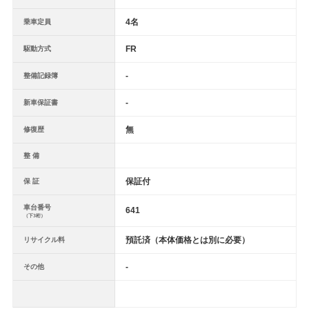
4名
乗車定員
FR
駆動方式
-
整備記録簿
-
新車保証書
無
修復歴
整 備
保証付
保 証
車台番号
641
（下3桁）
預託済（本体価格とは別に必要）
リサイクル料
-
その他