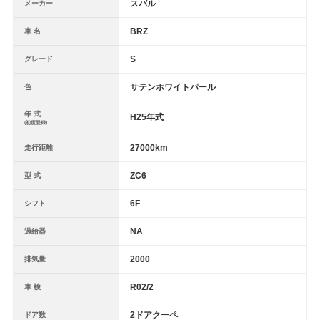
スバル
メーカー
BRZ
車 名
S
グレード
サテンホワイトパール
色
年 式
H25年式
(初度登録)
27000km
走行距離
ZC6
型 式
6F
シフト
NA
過給器
2000
排気量
R02/2
車 検
2ドアクーペ
ドア数