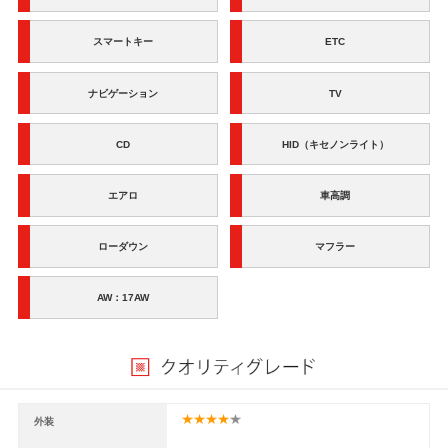
スマートキー
ETC
ナビゲーション
TV
CD
HID（キセノンライト）
エアロ
車高調
ローダウン
マフラー
AW：17AW
外装