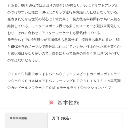
もある。86とBRZでは足回りの味付けが異なり、86はドリフトアングル
のつけやすい仕様に、BRZはグリップ走行を意識した仕様となっている。
発表されてから世間の関心は非常に高く、発売後も年齢問わず高い人気を
維持している。モータースポーツ界でも多くのメーカーが競技車両化して
おり、それに合わせてアフターマーケットも活気付いている。
発売からすでに6年経つが市場価格も急落せず、流通量も非常に多い。86
とBRZを含めノーマルで自分流に仕上げていくか、仕上がった車を買うか
と選択肢はかなり多いので、自分にとって条件の見合う車は見つけやすい
のではないだろうか。
◇ＺＣ６◇前期◇ホワイトパール◇チャージスピードカーボンボトムライ
ン◇ＹＯＫＯＨＡＭＡアドバンレーシングＲＺ◇ＢＬＩＳＴＥＩＮ車高調
◇ガナドールマフラー◇ＴＯＭ’ｓテールライト◇サクションパイプ
万円（税込）
車両本体価格