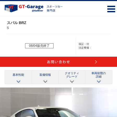
スバル BRZ
S
保証：
付
08/04販売終了
法定整備：
クオリティ
車両状態の
基本性能
装備情報
グレード
詳細