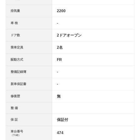
2200
排気量
-
車 検
2ドアオープン
ドア数
2名
乗車定員
FR
駆動方式
-
整備記録簿
-
新車保証書
無
修復歴
整 備
保証付
保 証
車台番号
474
（下3桁）