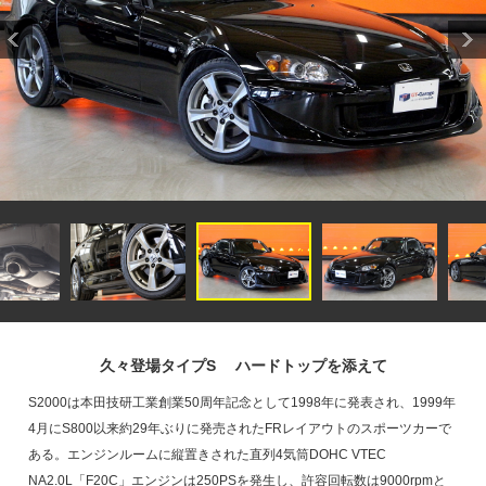
久々登場タイプS ハードトップを添えて
S2000は本田技研工業創業50周年記念として1998年に発表され、1999年
4月にS800以来約29年ぶりに発売されたFRレイアウトのスポーツカーで
ある。エンジンルームに縦置きされた直列4気筒DOHC VTEC
NA2.0L「F20C」エンジンは250PSを発生し、許容回転数は9000rpmと