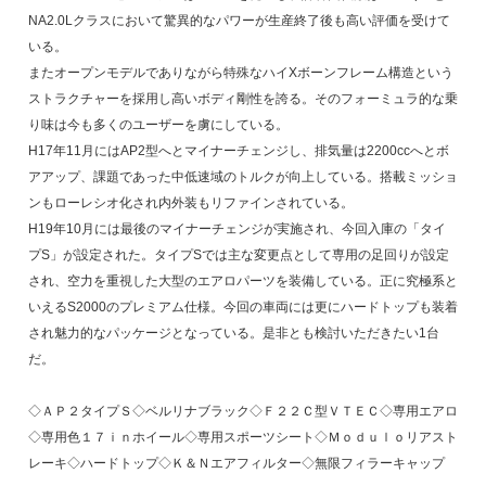
NA2.0Lクラスにおいて驚異的なパワーが生産終了後も高い評価を受けて
いる。
またオープンモデルでありながら特殊なハイXボーンフレーム構造という
ストラクチャーを採用し高いボディ剛性を誇る。そのフォーミュラ的な乗
り味は今も多くのユーザーを虜にしている。
H17年11月にはAP2型へとマイナーチェンジし、排気量は2200ccへとボ
アアップ、課題であった中低速域のトルクが向上している。搭載ミッショ
ンもローレシオ化され内外装もリファインされている。
H19年10月には最後のマイナーチェンジが実施され、今回入庫の「タイ
プS」が設定された。タイプSでは主な変更点として専用の足回りが設定
され、空力を重視した大型のエアロパーツを装備している。正に究極系と
いえるS2000のプレミアム仕様。今回の車両には更にハードトップも装着
され魅力的なパッケージとなっている。是非とも検討いただきたい1台
だ。
◇ＡＰ２タイプＳ◇ベルリナブラック◇Ｆ２２Ｃ型ＶＴＥＣ◇専用エアロ
◇専用色１７ｉｎホイール◇専用スポーツシート◇Ｍｏｄｕｌｏリアスト
レーキ◇ハードトップ◇Ｋ＆Ｎエアフィルター◇無限フィラーキャップ