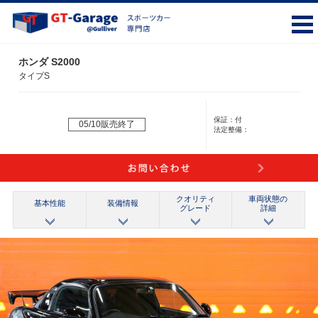
ホンダ S2000
タイプS
保証：
付
05/10販売終了
法定整備：
クオリティ
車両状態の
基本性能
装備情報
グレード
詳細