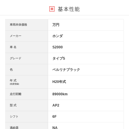
万円
車両本体価格
ホンダ
メーカー
S2000
車 名
タイプS
グレード
ベルリナブラック
色
年 式
H20年式
(初度登録)
89000km
走行距離
AP2
型 式
6F
シフト
NA
過給器