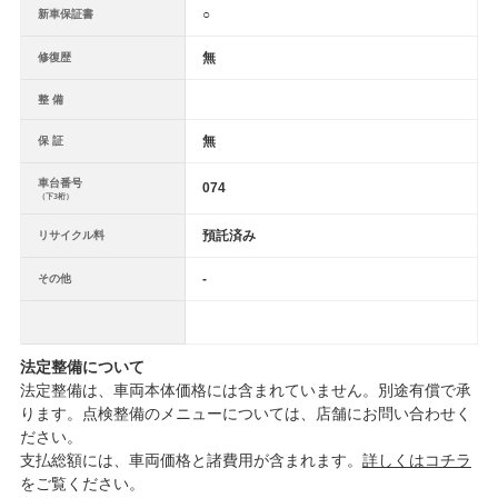
○
新車保証書
無
修復歴
整 備
無
保 証
車台番号
074
（下3桁）
預託済み
リサイクル料
-
その他
法定整備について
法定整備は、車両本体価格には含まれていません。別途有償で承
ります。点検整備のメニューについては、店舗にお問い合わせく
ださい。
支払総額には、車両価格と諸費用が含まれます。
詳しくはコチラ
をご覧ください。