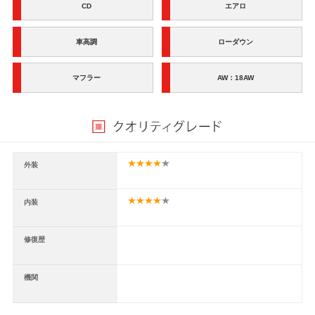
CD
エアロ
車高調
ローダウン
マフラー
AW：18AW
外装
内装
修復歴
機関