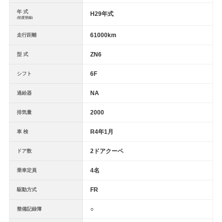
年 式
H29年式
(初度登録)
61000km
走行距離
ZN6
型 式
6F
シフト
NA
過給器
2000
排気量
R4年1月
車 検
2ドアクーペ
ドア数
4名
乗車定員
FR
駆動方式
○
整備記録簿