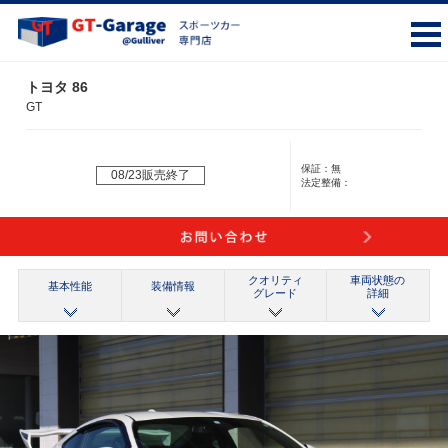
トヨタ 86
GT
保証：
無
08/23販売終了
法定整備：
クオリティ
車両状態の
基本性能
装備情報
グレード
詳細