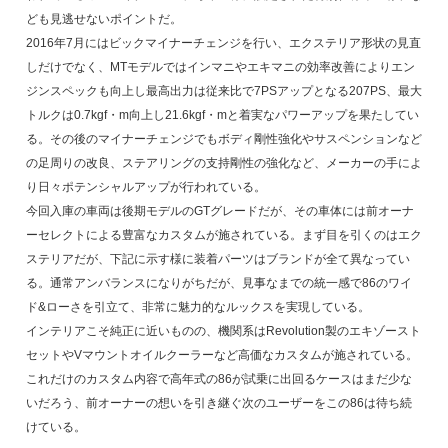
ども見逃せないポイントだ。
2016年7月にはビックマイナーチェンジを行い、エクステリア形状の見直
しだけでなく、MTモデルではインマニやエキマニの効率改善によりエン
ジンスペックも向上し最高出力は従来比で7PSアップとなる207PS、最大
トルクは0.7kgf・m向上し21.6kgf・mと着実なパワーアップを果たしてい
る。その後のマイナーチェンジでもボディ剛性強化やサスペンションなど
の足周りの改良、ステアリングの支持剛性の強化など、メーカーの手によ
り日々ポテンシャルアップが行われている。
今回入庫の車両は後期モデルのGTグレードだが、その車体には前オーナ
ーセレクトによる豊富なカスタムが施されている。まず目を引くのはエク
ステリアだが、下記に示す様に装着パーツはブランドが全て異なってい
る。通常アンバランスになりがちだが、見事なまでの統一感で86のワイ
ド&ローさを引立て、非常に魅力的なルックスを実現している。
インテリアこそ純正に近いものの、機関系はRevolution製のエキゾースト
セットやVマウントオイルクーラーなど高価なカスタムが施されている。
これだけのカスタム内容で高年式の86が試乗に出回るケースはまだ少な
いだろう、前オーナーの想いを引き継ぐ次のユーザーをこの86は待ち続
けている。