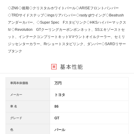
◇ZN6◇後期◇クリスタルホワイトパール◇ARISEフロントバンバー
◇TRDサイドステップ◇ingsリアバンパー◇rasty gtウイング◇Beatrush
アンダーカバー、◇Super Spec Fスタビリンク◇HKSハイパーマックス
Ⅳ◇Revolution GTクーリングカーボンボンネット、SSエキゾーストセ
ット、インテークコンプリートキットVマウントオイルクーラー、セミリ
ジッセンターカラー、Rrショートスタビリンク、ダンパー◇SARDリサー
ブタンク
万円
車両本体価格
トヨタ
メーカー
86
車 名
GT
グレード
パール
色