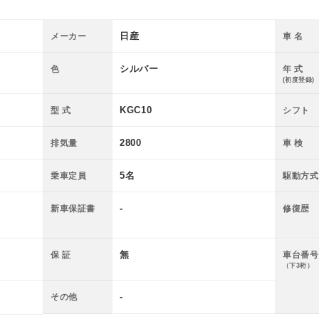
日産
メーカー
車 名
シルバー
色
年 式
(初度登録)
KGC10
型 式
シフト
2800
排気量
車 検
5名
乗車定員
駆動方式
-
新車保証書
修復歴
無
保 証
車台番号
（下3桁）
-
その他