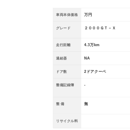
万円
車両本体価格
２０００ＧＴ－Ｘ
グレード
4.3万km
走行距離
NA
過給器
2ドアクーペ
ドア数
-
整備記録簿
無
整 備
リサイクル料