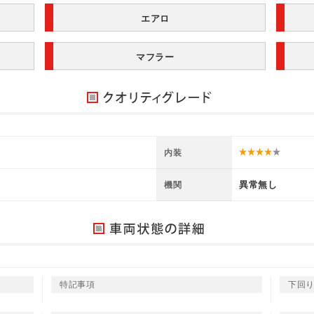
エアロ
マフラー
内装
異常無し
機関
特記事項
下回