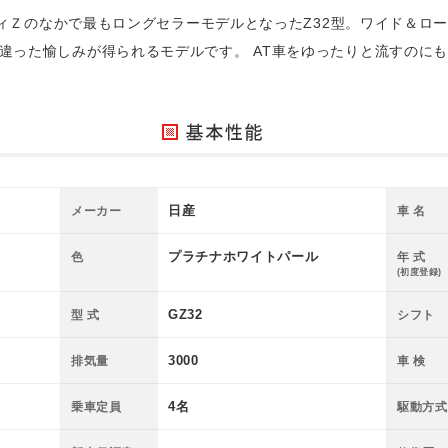
レディＺのなかで最もロングセラーモデルとなったZ32型。ワイド＆ロ
った愉しみが得られるモデルです。 AT車をゆったりと流すのにも最適
ラチナホワイトパール◆Ｔバールーフ◆ＢＢＳ１８インチＡＷ◆ＨＫ
エアロ◆エキマニ◆ＳＡＷＡＭＵＲＡ ＺＥＥＳマフラー◆パイピン
日産
メーカー
車 名
プラチナホワイトパール
色
年 式
(初度登録)
GZ32
型 式
シフト
3000
排気量
車 検
4名
乗車定員
駆動方式