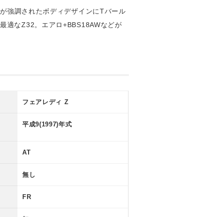
ーが強調されたボディデザインにTバール
なZ32。エアロ+BBS18AWなどが
Ｓ ＨＹＰＥＲ
グ◆ＨＩＤ
フェアレディ Z
平成9(1997)年式
AT
無し
FR