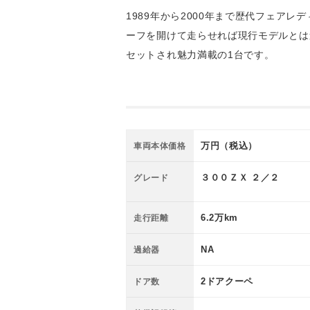
1989年から2000年まで歴代フェア
ーフを開けて走らせれば現行モデルとは違
セットされ魅力満載の1台です。
◆ＧＺ３２◆プ
ＭＡＸ車高調◆
万円（税込）
車両本体価格
３００ＺＸ ２／２
グレード
6.2万km
走行距離
NA
過給器
2ドアクーペ
ドア数