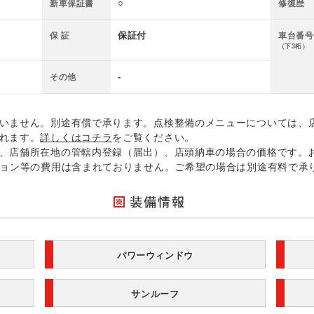
○
新車保証書
修復歴
保証付
保 証
車台番号
（下3桁）
-
その他
いません。別途有償で承ります。点検整備のメニューについては、
れます。
詳しくはコチラ
をご覧ください。
、店舗所在地の管轄内登録（届出）、店頭納車の場合の価格です。
ション等の費用は含まれておりません。ご希望の場合は別途有料で承
パワーウィンドウ
サンルーフ