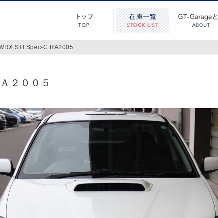
WRX STI Spec-C RA2005
ＲＡ２００５