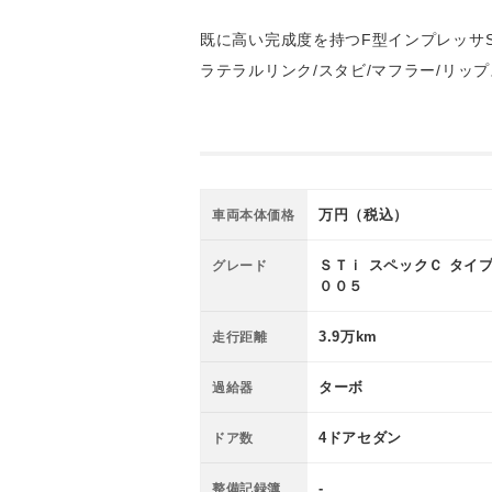
既に高い完成度を持つF型インプレッサST
ラテラルリンク/スタビ/マフラー/リッ
◆３５０台限
ール◆チタン
万円（税込）
車両本体価格
ＮＳ車高調◆
ＳＴｉ スペックＣ タイ
グレード
００５
3.9万km
走行距離
ターボ
過給器
4ドアセダン
ドア数
-
整備記録簿