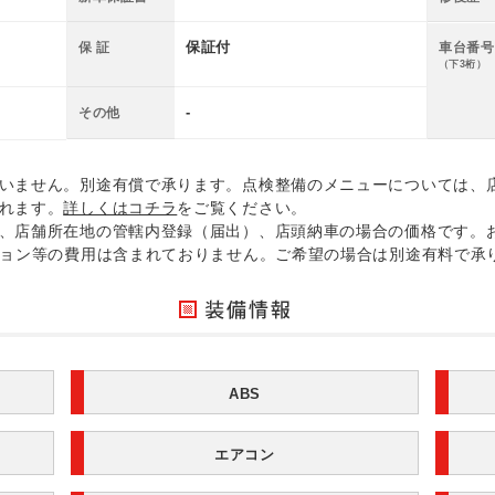
保証付
保 証
車台番号
（下3桁）
-
その他
いません。別途有償で承ります。点検整備のメニューについては、
れます。
詳しくはコチラ
をご覧ください。
、店舗所在地の管轄内登録（届出）、店頭納車の場合の価格です。
ション等の費用は含まれておりません。ご希望の場合は別途有料で承
ABS
エアコン