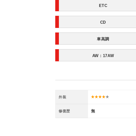
ETC
CD
車高調
AW：17AW
外装
無
修復歴