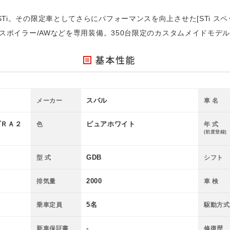
i。その限定車としてさらにパフォーマンスを向上させた[STi スペック
プスポイラー/AWなどを専用装備。350台限定のカスタムメイドモデ
定 スペックＣ タイプＲＡ２００５◆専用サスペンション◆ＡＶＣ
マフラー◆ベンチレーター＆ルーフエンドスポイラー◆インテークパ
スバル
メーカー
車 名
メモリーナビ◆ＥＴＣ
プＲＡ２
ピュアホワイト
色
年 式
(初度登録)
GDB
型 式
シフト
2000
排気量
車 検
5名
乗車定員
駆動方式
-
新車保証書
修復歴