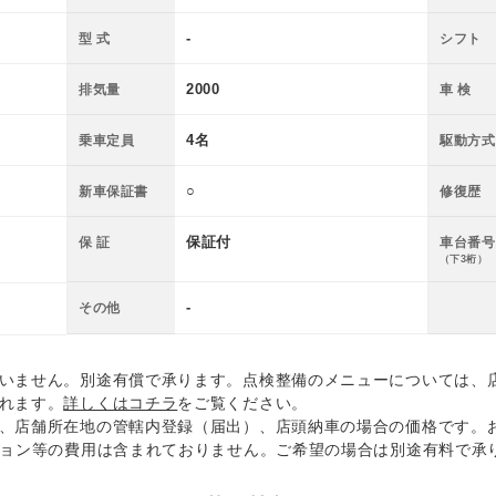
-
型 式
シフト
2000
排気量
車 検
4名
乗車定員
駆動方式
○
新車保証書
修復歴
保証付
保 証
車台番号
（下3桁）
-
その他
いません。別途有償で承ります。点検整備のメニューについては、
れます。
詳しくはコチラ
をご覧ください。
、店舗所在地の管轄内登録（届出）、店頭納車の場合の価格です。
ション等の費用は含まれておりません。ご希望の場合は別途有料で承