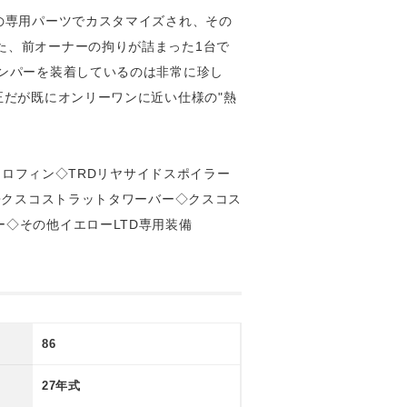
の専用パーツでカスタマイズされ、その
た、前オーナーの拘りが詰まった1台で
バンパーを装着しているのは非常に珍し
正だが既にオンリーワンに近い仕様の"熱
アロフィン◇TRDリヤサイドスポイラー
ー◇クスコストラットタワーバー◇クスコス
◇その他イエローLTD専用装備
86
27年式