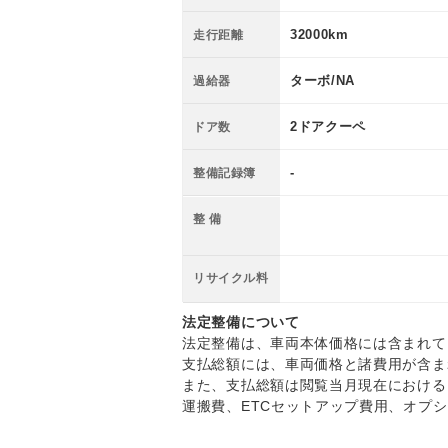
32000km
走行距離
ターボ/NA
過給器
2ドアクーペ
ドア数
-
整備記録簿
整 備
リサイクル料
法定整備について
法定整備は、車両本体価格には含まれて
支払総額には、車両価格と諸費用が含ま
また、支払総額は閲覧当月現在における
運搬費、ETCセットアップ費用、オプ