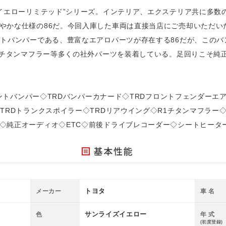
”イエローリミテッド”シリーズ。インテリア、エクステリア共に多数
やかな仕様の86だ。今回入庫した車両は直接当店にご売却いただい
ントバンパーである、豊富なエアロパーツが存在する86だが、この
R1チタンマフラー等多くの社外パーツを装着している。足回りこそ純
フロントバンパー◇TRDバンパーカナード◇TRDフロントフェンダーエ
◇TRDトランクスポイラー◇TRDリアウイング◇R1チタンマフラ
◇純正オーディオ◇ETC◇前後ドライブレコーダー◇シートヒーター
トヨタ
メーカー
車 名
サンライズイエロー
色
年 式
(初度登録)