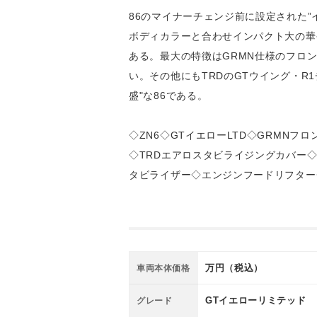
86のマイナーチェンジ前に設定された
ボディカラーと合わせインパクト大の華
ある。最大の特徴はGRMN仕様のフロ
い。その他にもTRDのGTウイング・
盛"な86である。
◇ZN6◇GTイエローLTD◇GRMN
◇TRDエアロスタビライジングカバー
タビライザー◇エンジンフードリフター
万円（税込）
車両本体価格
GTイエローリミテッド
グレード