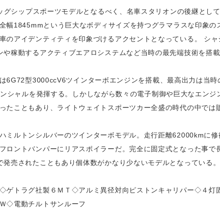
フラッグシップスポーツモデルとなるべく、名車スタリオンの後継とし
全幅1845mmという巨大なボディサイズを持つグラマラスな印象
車のアイデンティティを印象づけるアクセントとなっている。 シャ
ンや稼動するアクティブエアロシステムなど当時の最先端技術を搭
6G72型3000ccV6ツインターボエンジンを搭載、最高出力は当時
のポテンシャルを発揮する。しかしながら数々の電子制御や巨大なエンジ
ったこともあり、ライトウェイトスポーツカー全盛の時代の中では
ハミルトンシルバーのツインターボモデル。走行距離62000kmに
フロントバンパーにリアスポイラーだ。完全に固定式となった事で
で発売されたこともあり個体数がかなり少ないモデルとなっている
◇ゲトラグ社製６ＭＴ◇アルミ異径対向ピストンキャリパー◇４灯
Ｗ◇電動チルトサンルーフ