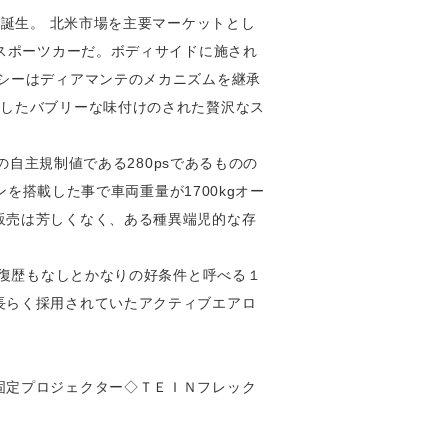
て誕生。 北米市場を主要マーケットとし
のスポーツカーだ。ボディサイドに施され
シーはディアマンテのメカニズムを継承
載したバブリーな味付けのされた贅沢なス
の自主規制値である280psであるものの
ンを搭載した事で車両重量が1700kgオー
販売は芳しくなく、ある種異端児的な存
修復歴もなしとかなりの好条件と呼べる１
長らく採用されていたアクティブエアロ
。
固定プロジェクター◇ＴＥＩＮフレック