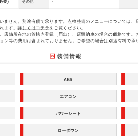
必要)
-
その他
いません。別途有償で承ります。点検整備のメニューについては、
れます。
詳しくはコチラ
をご覧ください。
、店舗所在地の管轄内登録（届出）、店頭納車の場合の価格です。
ション等の費用は含まれておりません。ご希望の場合は別途有料で承
ABS
エアコン
パワーシート
ローダウン