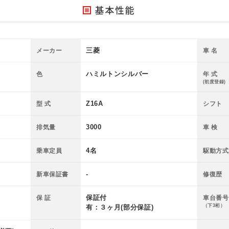
三菱
メーカー
車 名
ハミルトンシルバー
色
年 式
(初度登録)
Z16A
型 式
シフト
3000
排気量
車 検
4名
乗車定員
駆動方式
-
新車保証書
修復歴
保証付
保 証
車台番号
（下3桁）
有：３ヶ月(部分保証)