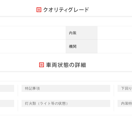
内装
機関
特記事項
下回
灯火類（ライト等の状態）
内装