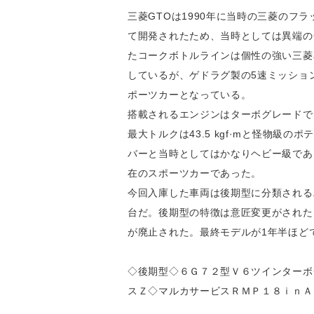
三菱GTOは1990年に当時の三菱の
て開発されたため、当時としては異端の
たコークボトルラインは個性の強い三菱
しているが、ゲドラグ製の5速ミッショ
ポーツカーとなっている。
搭載されるエンジンはターボグレードでは
最大トルクは43.5 kgf·mと怪物級
バーと当時としてはかなりヘビー級であ
在のスポーツカーであった。
今回入庫した車両は後期型に分類される
台だ。後期型の特徴は意匠変更がされた
が廃止された。最終モデルが1年半ほど
◇後期型◇６Ｇ７２型Ｖ６ツインターボ
スＺ◇マルカサービスＲＭＰ１８ｉｎＡ