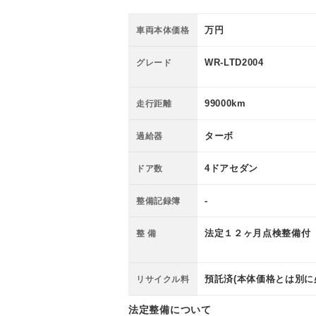
万円
車両本体価格
WR-LTD2004
グレード
99000km
走行距離
ターボ
過給器
4ドアセダン
ドア数
-
整備記録簿
法定１２ヶ月点検整備付
整 備
預託済(本体価格とは別に
リサイクル料
法定整備について