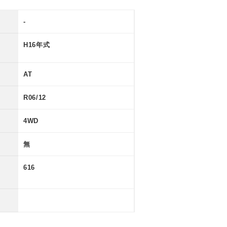
-
H16年式
AT
R06/12
4WD
無
616