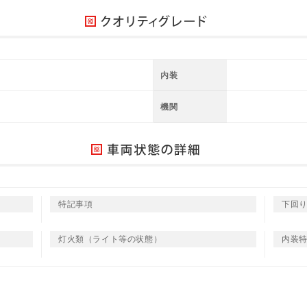
内装
機関
特記事項
下回
灯火類（ライト等の状態）
内装