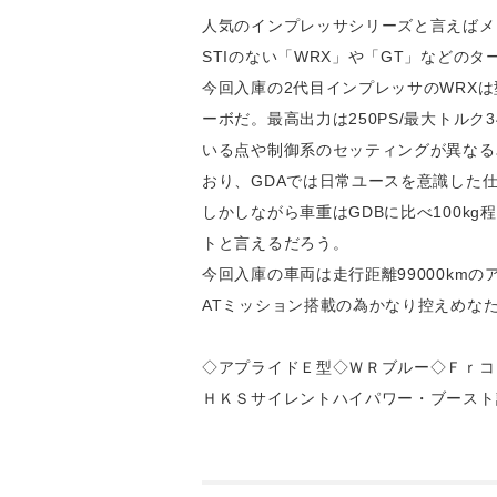
人気のインプレッサシリーズと言えばメ
STIのない「WRX」や「GT」などの
今回入庫の2代目インプレッサのWRXは
ーボだ。最高出力は250PS/最大トルク
いる点や制御系のセッティングが異なる
おり、GDAでは日常ユースを意識した
しかしながら車重はGDBに比べ100
トと言えるだろう。
今回入庫の車両は走行距離99000km
ATミッション搭載の為かなり控えめな
◇アプライドＥ型◇ＷＲブルー◇Ｆｒコ
ＨＫＳサイレントハイパワー・ブースト