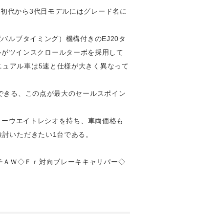
、初代から3代目モデルにはグレード名に
バルブタイミング）機構付きのEJ20タ
モデルがツインスクロールターボを採用して
ニュアル車は5速と仕様が大きく異なって
ができる、この点が最大のセールスポイン
パワーウエイトレシオを持ち、車両価格も
検討いただきたい1台である。
チＡＷ◇Ｆｒ対向ブレーキキャリパー◇