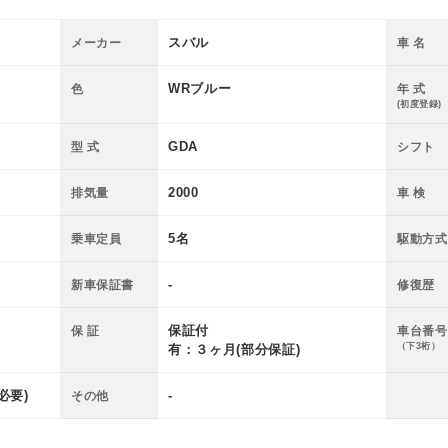
スバル
メーカー
車 名
WRブルー
色
年 式
(初度登録)
GDA
型 式
シフト
2000
排気量
車 検
5名
乗車定員
駆動方式
-
新車保証書
修復歴
保証付
保 証
車台番号
（下3桁）
有：３ヶ月(部分保証)
必要)
-
その他