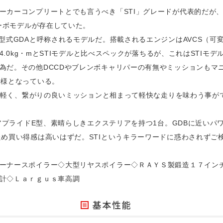
ーカーコンプリートとでも言うべき「STI」グレードが代表的だが
ターボモデルが存在していた。
型式GDAと呼称されるモデルだ。搭載されるエンジンはAVCS（可変
34.0kg・mとSTIモデルと比べスペックが落ちるが、これはSTI
為だ。その他DCCDやブレンボキャリパーの有無やミッションもマ
仕様となっている。
kg程軽く、繋がりの良いミッションと相まって軽快な走りを味わう事
のアプライドE型、素晴らしきエクステリアを持つ1台。GDBに近い
ため買い得感は高いはずだ。STIというキラーワードに惑わされずご
ーナースポイラー◇大型リヤスポイラー◇ＲＡＹＳ製鍛造１７イン
計◇Ｌａｒｇｕｓ車高調