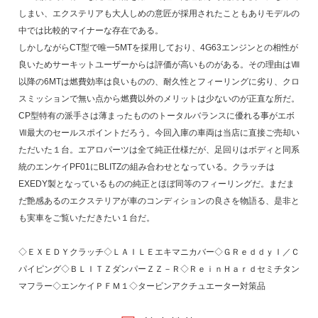
しまい、エクステリアも大人しめの意匠が採用されたこともありモデルの
中では比較的マイナーな存在である。
しかしながらCT型で唯一5MTを採用しており、4G63エンジンとの相性が
良いためサーキットユーザーからは評価が高いものがある。その理由はⅧ
以降の6MTは燃費効率は良いものの、耐久性とフィーリングに劣り、クロ
スミッションで無い点から燃費以外のメリットは少ないのが正直な所だ。
CP型特有の派手さは薄まったもののトータルバランスに優れる事がエボ
Ⅶ最大のセールスポイントだろう。今回入庫の車両は当店に直接ご売却い
ただいた１台。エアロパーツは全て純正仕様だが、足回りはボディと同系
統のエンケイPF01にBLITZの組み合わせとなっている。クラッチは
EXEDY製となっているものの純正とほぼ同等のフィーリングだ。まだま
だ艶感あるのエクステリアが車のコンディションの良さを物語る、是非と
も実車をご覧いただきたい１台だ。
◇ＥＸＥＤＹクラッチ◇ＬＡＩＬＥエキマニカバー◇ＧＲｅｄｄｙＩ／Ｃ
パイピング◇ＢＬＩＴＺダンパーＺＺ－Ｒ◇ＲｅｉｎＨａｒｄセミチタン
マフラー◇エンケイＰＦＭ１◇タービンアクチュエーター対策品