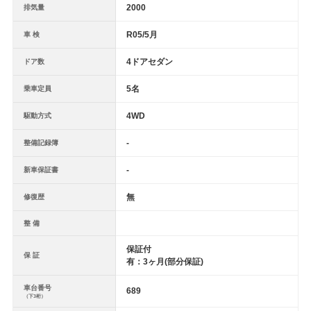
2000
排気量
R05/5月
車 検
4ドアセダン
ドア数
5名
乗車定員
4WD
駆動方式
-
整備記録簿
-
新車保証書
無
修復歴
整 備
保証付
保 証
有：3ヶ月(部分保証)
車台番号
689
（下3桁）