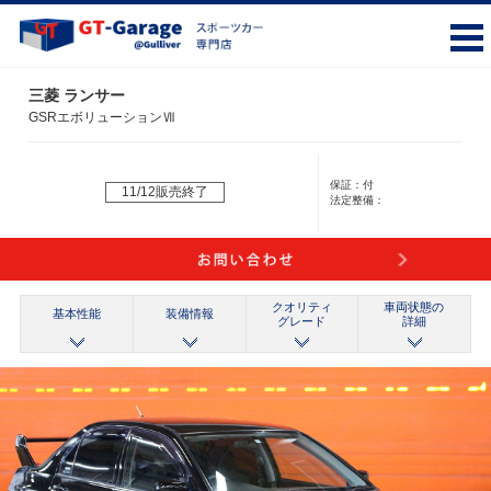
三菱 ランサー
GSRエボリューションⅦ
保証：
付
11/12販売終了
法定整備：
クオリティ
車両状態の
基本性能
装備情報
グレード
詳細