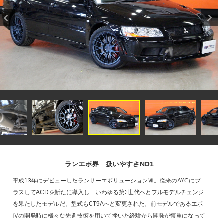
ランエボ界 扱いやすさNO1
平成13年にデビューしたランサーエボリューションⅦ。従来のAYCにプ
ラスしてACDを新たに導入し、いわゆる第3世代へとフルモデルチェンジ
を果たしたモデルだ。型式もCT9Aへと変更された。前モデルであるエボ
Ⅳの開発時に様々な先進技術を用いて挫いた経験から開発が慎重になって