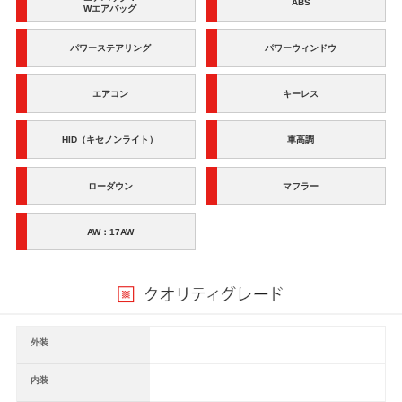
ABS
Wエアバッグ
パワーステアリング
パワーウィンドウ
エアコン
キーレス
HID（キセノンライト）
車高調
ローダウン
マフラー
AW：17AW
外装
内装