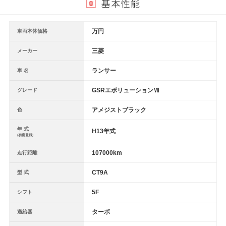
万円
車両本体価格
三菱
メーカー
ランサー
車 名
GSRエボリューションⅦ
グレード
アメジストブラック
色
年 式
H13年式
(初度登録)
107000km
走行距離
CT9A
型 式
5F
シフト
ターボ
過給器