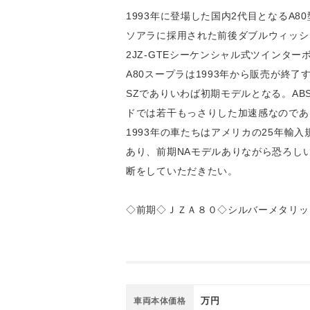
1993年に登場した国内2代目となるA
ソアラに採用された前後ダブルウィッシュ
2JZ-GTEシーケンシャル式ツインターボ
A80スープラは1993年から販売が終
SZでありいわば初期モデルとなる。AB
ドでは若干もっさりした加速感なのであ
1993年の車たちはアメリカの25年輸
あり、前期NAモデルありながら恐ろし
断をしていただきたい。
◇前期◇ＪＺＡ８０◇シルバーメタリッ
万円
車両本体価格