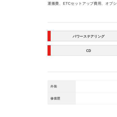
運搬費、ETCセットアップ費用、オプ
パワーステアリング
CD
外装
修復歴