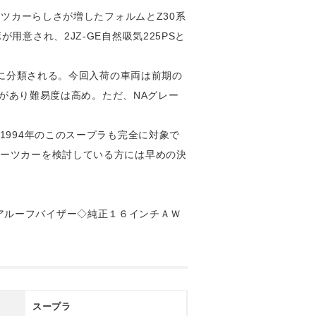
ーツカーらしさが増したフォルムとZ30系
意され、2JZ-GE自然吸気225PSと
期に分類される。今回入荷の車両は前期の
要があり難易度は高め。ただ、NAグレー
1994年のこのスープラも完全に対象で
ポーツカーを検討している方には早めの決
アルーフバイザー◇純正１６インチＡＷ
スープラ