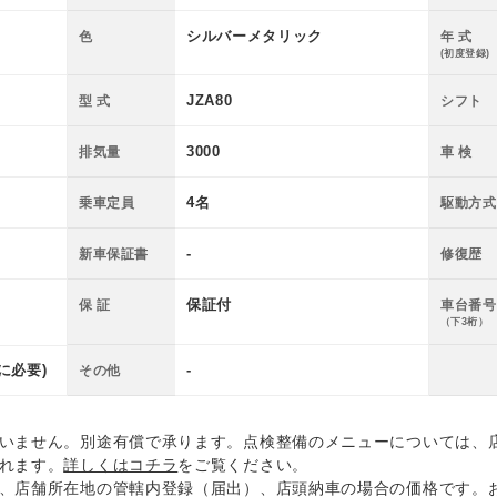
シルバーメタリック
色
年 式
(初度登録)
JZA80
型 式
シフト
3000
排気量
車 検
4名
乗車定員
駆動方式
-
新車保証書
修復歴
保証付
保 証
車台番号
（下3桁）
に必要)
-
その他
いません。別途有償で承ります。点検整備のメニューについては、
れます。
詳しくはコチラ
をご覧ください。
、店舗所在地の管轄内登録（届出）、店頭納車の場合の価格です。