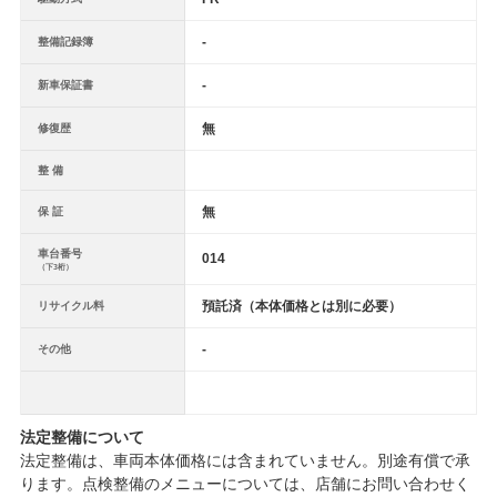
-
整備記録簿
-
新車保証書
無
修復歴
整 備
無
保 証
車台番号
014
（下3桁）
預託済（本体価格とは別に必要）
リサイクル料
-
その他
法定整備について
法定整備は、車両本体価格には含まれていません。別途有償で承
ります。点検整備のメニューについては、店舗にお問い合わせく