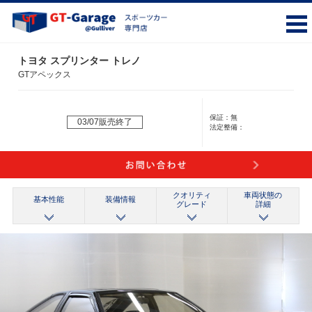
トヨタ スプリンター トレノ
GTアペックス
保証：
無
03/07販売終了
法定整備：
クオリティ
車両状態の
基本性能
装備情報
グレード
詳細