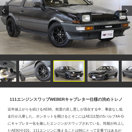
111エンジンスワップWEBERキャブレター仕様の渋めトレノ
近年値上がりを続けるAE86。程度の良し悪しが混在する中、事故なし低
走行が入庫した。ボンネットを開けるとそこにはAE111型の5バルブ4A-G
にキャブレター化を施したエンジンがスワップされている。性能が向上し
たAE92や101、111エンジンに換えることは86にとって定番ではあるが