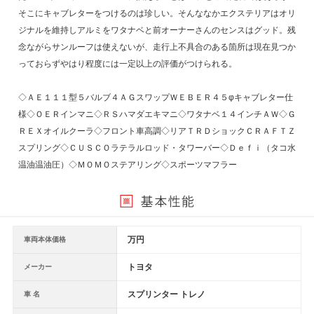
そこにキャブレターをつけるのは珍しい。そんななかエクステリアはオリ
ジナルを維持しアルミをワタナベと前オーナーさんのセンスはグッド。残
念ながらサンルーフは使えないが、走行上不具合のある箇所は現在見つか
っておらずやはり程度には一定以上の評価がつけられる。
◇ＡＥ１１１型５バルブ４ＡＧスワップＷＥＢＥＲ４５φキャブレター仕
様◇ＯＥＲインマニ◇ＲＳハマダエキマニ◇ワタナベ１４インチＡＷ◇Ｇ
ＲＥＸオイルクーラ◇フロント車高調◇リアＴＲＤショックＣＲＡＦＴＺ
スプリング◇ＣＵＳＣＯラテラルロッド・タワーバー◇Ｄｅｆｉ（タコ水
温油温油圧）◇ＭＯＭＯステアリング◇スポーツマフラー
万円
車両本体価格
トヨタ
メーカー
スプリンター トレノ
車 名