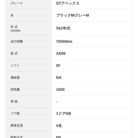
GTアペックス
グレード
ブラックM/グレーM
色
年 式
S62年式
(初度登録)
70000km
走行距離
AE86
型 式
5F
シフト
NA
過給器
1600
排気量
-
車 検
3ドアHB
ドア数
4名
乗車定員
FR
駆動方式