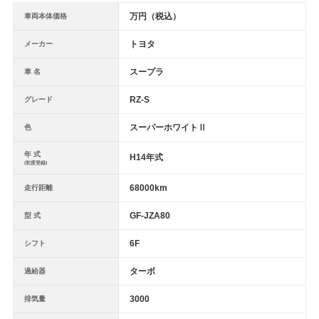
万円（税込）
車両本体価格
トヨタ
メーカー
スープラ
車 名
RZ-S
グレード
スーパーホワイトⅡ
色
年 式
H14年式
(初度登録)
68000km
走行距離
GF-JZA80
型 式
6F
シフト
ターボ
過給器
3000
排気量