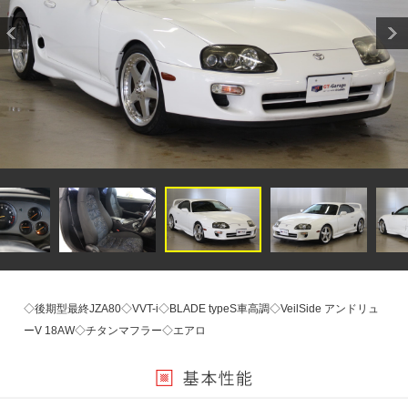
◇後期型最終JZA80◇VVT-i◇BLADE typeS車高調◇VeilSide アンドリュ
ーV 18AW◇チタンマフラー◇エアロ