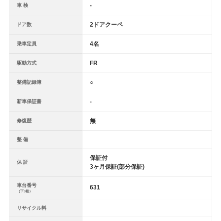
-
車 検
2ドアクーペ
ドア数
4名
乗車定員
FR
駆動方式
○
整備記録簿
-
新車保証書
無
修復歴
整 備
保証付
保 証
3ヶ月保証(部分保証)
車台番号
631
（下3桁）
リサイクル料