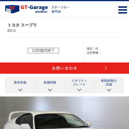
トヨタ スープラ
RZ-S
保証：
付
12/03販売終了
法定整備：
クオリティ
車両状態の
基本性能
装備情報
グレード
詳細