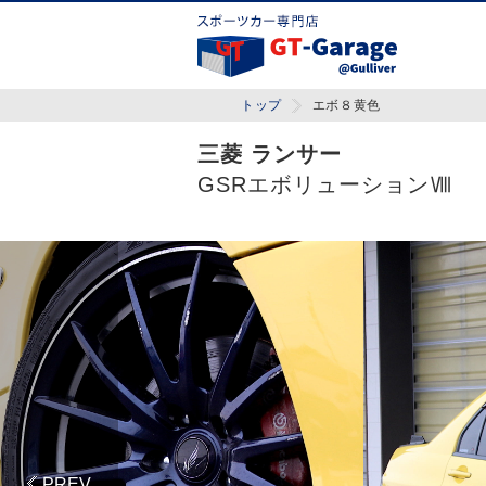
トップ
エボ８黄色
三菱 ランサー
GSRエボリューションⅧ