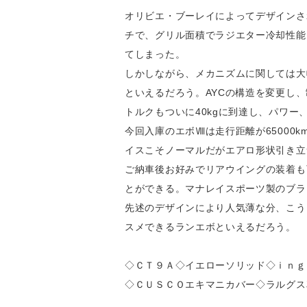
オリビエ・ブーレイによってデザインさ
チで、グリル面積でラジエター冷却性能
てしまった。
しかしながら、メカニズムに関しては大
といえるだろう。AYCの構造を変更し
トルクもついに40kgに到達し、パワ
今回入庫のエボⅧは走行距離が6500
イスこそノーマルだがエアロ形状引き立
ご納車後お好みでリアウイングの装着も
とができる。マナレイスポーツ製のブラ
先述のデザインにより人気薄な分、こう
スメできるランエボといえるだろう。
◇ＣＴ９Ａ◇イエローソリッド◇ｉｎｇ
◇ＣＵＳＣＯエキマニカバー◇ラルグス