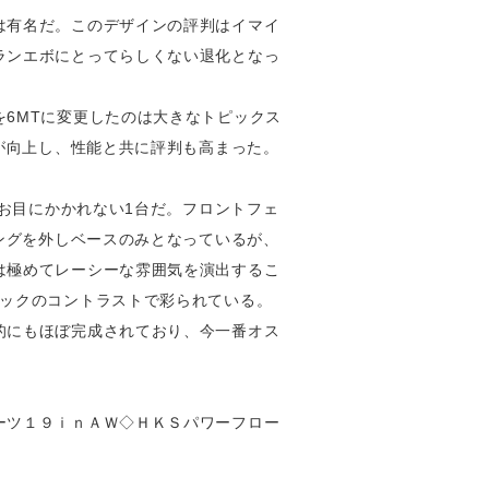
は有名だ。このデザインの評判はイマイ
ランエボにとってらしくない退化となっ
6MTに変更したのは大きなトピックス
が向上し、性能と共に評判も高まった。
々お目にかかれない1台だ。フロントフェ
ングを外しベースのみとなっているが、
は極めてレーシーな雰囲気を演出するこ
ラックのコントラストで彩られている。
的にもほぼ完成されており、今一番オス
ーツ１９ｉｎＡＷ◇ＨＫＳパワーフロー