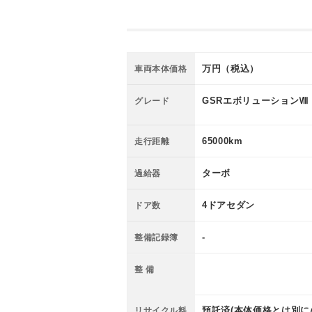
万円（税込）
車両本体価格
GSRエボリューションⅧ
グレード
65000km
走行距離
ターボ
過給器
4ドアセダン
ドア数
-
整備記録簿
整 備
預託済(本体価格とは別に
リサイクル料