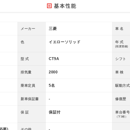
三菱
メーカー
車 名
イエローソリッド
色
年 式
(初度登録)
CT9A
型 式
シフト
2000
排気量
車 検
5名
乗車定員
駆動方式
-
新車保証書
修復歴
保証付
保 証
車台番号
（下3桁）
必要)
-
その他