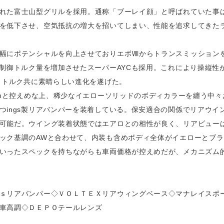
れた富士山型グリルを採用。通称「ブーレイ顔」と呼ばれていた事
を低下させ、空気抵抗の増大を招いてしまい、性能を追求してきた
幅にポテンシャルを向上させておりエボⅧからトランスミッションを
、制御トルク量を増加させたスーパーAYCも採用。これにより操縦性
ー、トルク共に素晴らしい進化を遂げた。
0kmと控えめな上、稀少なイエローソリッドのボディカラーを纏う中
つings製リアバンパーを装着している。保安適合の関係でリアウイ
可能だ。ウイング装着状態ではエアロとの相性が良く、リアビュー
ック基調のAWと合わせて、内装も含めボディ全体がイエローとブ
いったスペックを持ちながらも車両価格が控えめだが、メカニズム
ｓリアバンパー◇ＶＯＬＴＥＸリアウィングベース◇マナレイスポ
車高調◇ＤＥＰＯテールレンズ