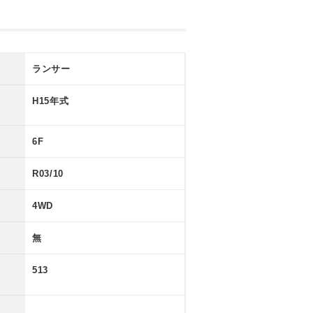
ランサー
H15年式
6F
R03/10
4WD
無
513