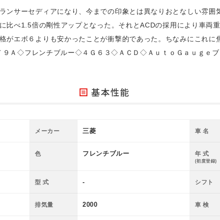
ランサーセディアになり、今までの印象とは異なりおとなしい雰囲
に比べ1.5倍の剛性アップとなった。それとACDの採用により車両
格がエボ６よりも安かったことが衝撃的であった。ちなみにこれに焦
◇ＣＴ９Ａ◇フレンチブルー◇４Ｇ６３◇ＡＣＤ◇ＡｕｔｏＧａｕｇｅ
三菱
メーカー
車 名
フレンチブルー
色
年 式
(初度登録)
-
型 式
シフト
2000
排気量
車 検