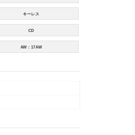
キーレス
CD
AW：17AW