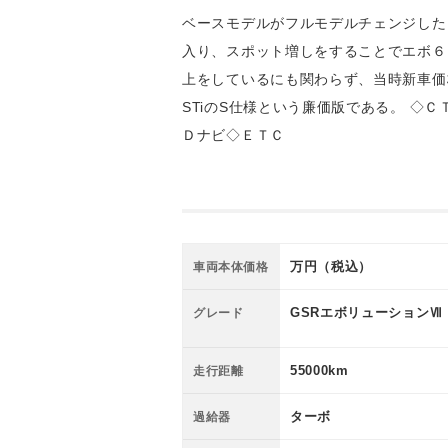
ベースモデルがフルモデルチェンジした
入り、スポット増しをすることでエボ６
上をしているにも関わらず、当時新車価
STiのS仕様という廉価版である。 
Ｄナビ◇ＥＴＣ
万円（税込）
車両本体価格
GSRエボリューションⅦ
グレード
55000km
走行距離
ターボ
過給器