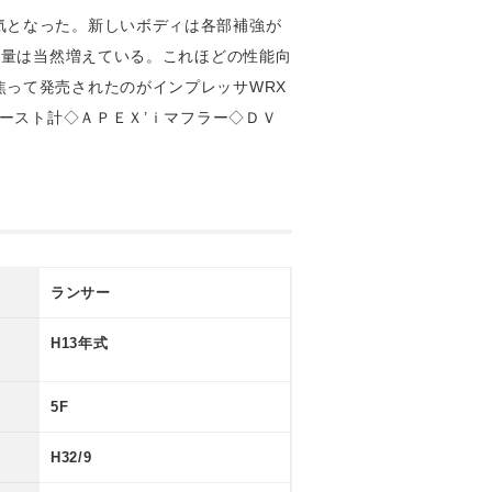
気となった。新しいボディは各部補強が
重量は当然増えている。これほどの性能向
って発売されたのがインプレッサWRX
ブースト計◇ＡＰＥＸ’ｉマフラー◇ＤＶ
ランサー
H13年式
5F
H32/9