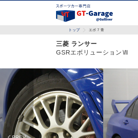
トップ
エボ７青
三菱 ランサー
GSRエボリューションⅦ