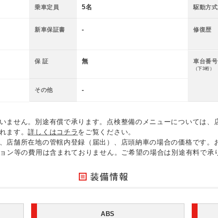
5名
乗車定員
駆動方式
-
新車保証書
修復歴
無
保 証
車台番号
（下3桁）
-
その他
いません。別途有償で承ります。点検整備のメニューについては、
れます。
詳しくはコチラ
をご覧ください。
、店舗所在地の管轄内登録（届出）、店頭納車の場合の価格です。
ション等の費用は含まれておりません。ご希望の場合は別途有料で承
ABS