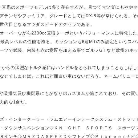
ー直系のスポーツモデルは多く存在するが、且つてマツダにもやや
アテンザやファミリア、グレードとしてはRX-8等が挙げられる。
世代目となるマツダスピードアクセラである。
ーバーながら2300cc直噴ターボというパフォーマンスに特化した
としては最高レベルの性能を誇る。ミッションも6速MTのみ設定というス
ーツで武装、内装も赤の意匠を加える事でゴルフGTiなど欧州のホ
当たりからの猛烈なトルク感にはハンドルをとられてしまうこともしば
なせてしませば、これほど面白い車はないだろう。ネームバリュー
パーツや吸排気及び機関系にもかなりのカスタムが施されており、その
力的な1台だ。
ズ・インタークーラー・ラムエアーインテークシステム・ストラッ
・ダウンサスペンション◇ＫＮＩＧＨＴ ＳＰＯＲＴＳ スポーツ
８インチ◇ＭＡＺＤＡＳＰＥＥＤシフトノブ◇Ｐｉｏｎｅｅｒナビ