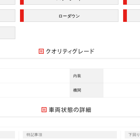
ローダウン
内装
機関
特記事項
下回