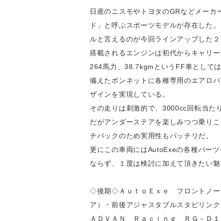
日産のニスモやトヨタのGRなどメーカ
ド」と呼ぶスポーツモデルが存在した。
ルと言えるのが今回ラインアップした２
搭載されるエンジンは初代からキャリーオ
264馬力、38.7kgmというFF車
備えたボンネットに各種専用のエアロパ
ザインを実現している。
その走りは刺激的で、3000cc回転
だがアンダーステアを楽しみつつ乗りこ
チバックのため実用性もバッチリだ。
更にこの車両にはAutoExeの各種
ならず、１度は検討に加えて頂きたい魅
◇後期◇ＡｕｔｏＥｘｅ フロントノー
ア）・前後アジャスタブルスタビリンク
ＡＤＶＡＮ Ｒａｃｉｎｇ ＲＧ－Ｄ１