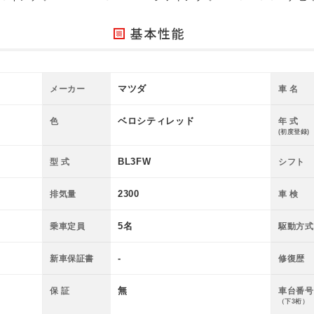
マツダ
メーカー
車 名
ベロシティレッド
色
年 式
(初度登録)
BL3FW
型 式
シフト
2300
排気量
車 検
5名
乗車定員
駆動方式
-
新車保証書
修復歴
無
保 証
車台番号
（下3桁）