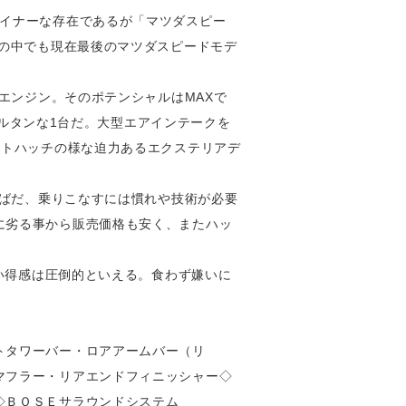
マイナーな存在であるが「マツダスピー
その中でも現在最後のマツダスピードモデ
エンジン。そのポテンシャルはMAXで
パルタンな1台だ。大型エアインテークを
ットハッチの様な迫力あるエクステリアデ
しばだ、乗りこなすには慣れや技術が必要
に劣る事から販売価格も安く、またハッ
買い得感は圧倒的といえる。食わず嫌いに
トタワーバー・ロアアームバー（リ
マフラー・リアエンドフィニッシャー◇
◇ＢＯＳＥサラウンドシステム