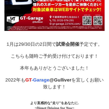
1月は29/30日の2日間で
試乗会開催
予定です。
こちらも随時ご予約受け付けております！
本年もありがとうございました！
2022年も
GT
-Garage
@Gulliver
を宜しくお願い
致します！
より直感的な”走り”をあなたに
.
~Direct Driving for You~