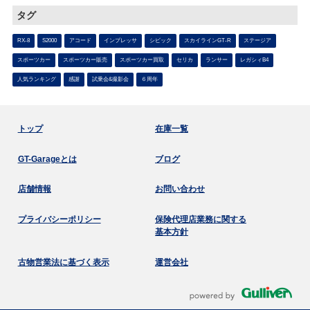
タグ
RX-8
S2000
アコード
インプレッサ
シビック
スカイラインGT-R
ステージア
スポーツカー
スポーツカー販売
スポーツカー買取
セリカ
ランサー
レガシィB4
人気ランキング
感謝
試乗会&撮影会
６周年
トップ
在庫一覧
GT-Garageとは
ブログ
店舗情報
お問い合わせ
プライバシーポリシー
保険代理店業務に関する
基本方針
古物営業法に基づく表示
運営会社