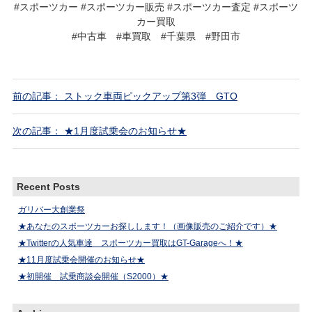
#スポーツカー #スポーツカー販売 #スポーツカー査定 #スポーツ
カー買取
#中古車 #車買取 #千葉県 #野田市
前の記事： ストック車両ピックアップ第3弾 GTO
次の記事： ★1月度試乗会のお知らせ★
Recent Posts
ガリバー大創業祭
★あなたのスポーツカーお探しします！（画像販売のご紹介です）★
★Twitterの人気車達 スポーツカー買取はGT-Garageへ！★
★11月度試乗会開催のお知らせ★
★初開催 試乗商談会開催（S2000）★