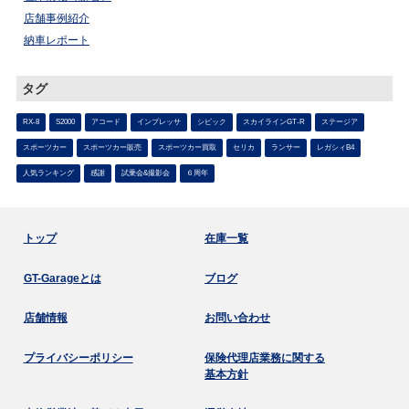
店舗事例紹介
納車レポート
タグ
RX-8
S2000
アコード
インプレッサ
シビック
スカイラインGT-R
ステージア
スポーツカー
スポーツカー販売
スポーツカー買取
セリカ
ランサー
レガシィB4
人気ランキング
感謝
試乗会&撮影会
６周年
トップ
在庫一覧
GT-Garageとは
ブログ
店舗情報
お問い合わせ
プライバシーポリシー
保険代理店業務に関する
基本方針