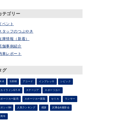
カテゴリー
イベント
スタッフのつぶやき
在庫情報（新着）
店舗事例紹介
納車レポート
タグ
X-8
S2000
アコード
インプレッサ
シビック
スカイラインGT-R
ステージア
スポーツカー
スポーツカー販売
スポーツカー買取
セリカ
ランサー
レガシィB4
人気ランキング
感謝
試乗会&撮影会
６周年