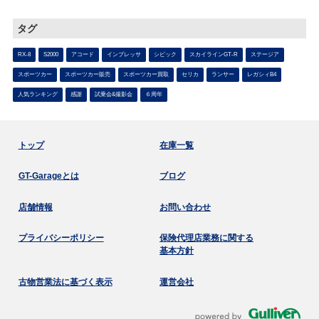
タグ
RX-8
S2000
アコード
インプレッサ
シビック
スカイラインGT-R
ステージア
スポーツカー
スポーツカー販売
スポーツカー買取
セリカ
ランサー
レガシィB4
人気ランキング
感謝
試乗会&撮影会
６周年
トップ
在庫一覧
GT-Garageとは
ブログ
店舗情報
お問い合わせ
プライバシーポリシー
保険代理店業務に関する
基本方針
古物営業法に基づく表示
運営会社