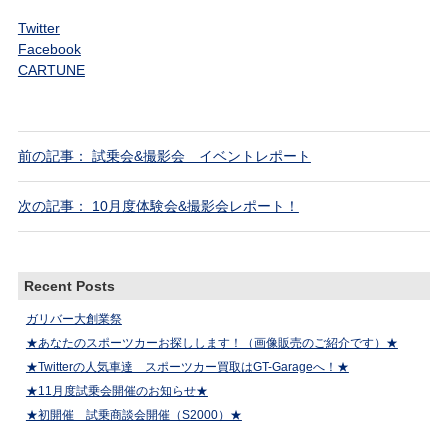
Twitter
Facebook
CARTUNE
前の記事： 試乗会&撮影会 イベントレポート
次の記事： 10月度体験会&撮影会レポート！
Recent Posts
ガリバー大創業祭
★あなたのスポーツカーお探しします！（画像販売のご紹介です）★
★Twitterの人気車達 スポーツカー買取はGT-Garageへ！★
★11月度試乗会開催のお知らせ★
★初開催 試乗商談会開催（S2000）★